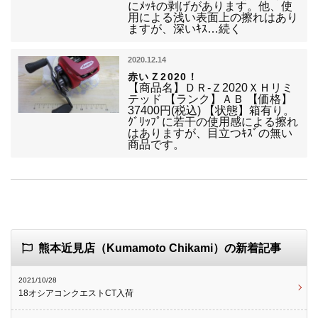
にﾒｯｷの剥げがあります。他、使
用による浅い表面上の擦れはあり
ますが、深いｷｽ…続く
2020.12.14
赤いＺ2020！
【商品名】ＤＲ-Ｚ2020ＸＨリミ
テッド 【ランク】ＡＢ 【価格】
37400円(税込) 【状態】箱有り。
ｸﾞﾘｯﾌﾟに若干の使用感による擦れ
はありますが、目立つｷｽﾞの無い
商品です。
熊本近見店（Kumamoto Chikami）の新着記事
2021/10/28
18オシアコンクエストCT入荷