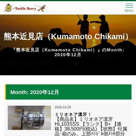
MENU
熊本近見店（Kumamoto Chikami）
『熊本近見店（Kumamoto Chikami）』のMonth:
2020年12月
Month: 2020年12月
2020.12.20
ミリオネア凛牙！
【商品名】ミリオネア凛牙
HL103SSS 【ランク】B+ 【価
格】38,500円(税込) 【状態】付属
品･箱のみ。上部ﾊﾝﾄﾞﾙ側ﾒｯｷ部分