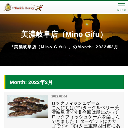
MENU
美濃岐阜店（Mino Gifu）
『美濃岐阜店（Mino Gifu）』のMonth: 2022年2月
Month: 2022年2月
2022.02.04
ロックフィッシュゲーム
こんにちは(^^♪タックルベリー美
濃岐阜店です!! 今回は船にのって
ロックフィッシュゲームを楽しん
できました！ ターゲットはカサ
ゴです>゜))))彡 三重県四日市にあ