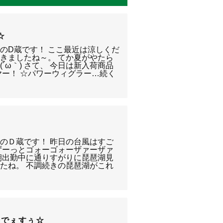
☆
のD蔵です！ ここ最近は涼しくだ
きましたね～。 てか夏がやたら
´ω｀) さて、 今日は新入荷商品
ヤー！ ☆パワーウィグラー…続く
のＤ蔵です！ 昨日の台風はすご
ずーっとゴォーゴォーザァーザァ
朝出勤中に通りすがりに琵琶湖見
たね。 不調続きの琵琶湖がこれ
始でぇすぅ☆