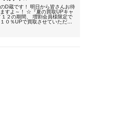
のD蔵です！ 明日から皆さんお待
ますよ～！ ☆『夏の買取UPキャ
／１２の期間、 増割会員様限定で
１０％UPで買取させていただ…