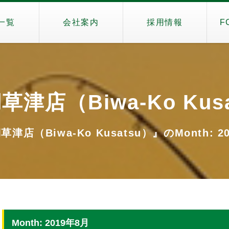
一覧
会社案内
採用情報
F
津店（Biwa-Ko Kus
津店（Biwa-Ko Kusatsu）』のMonth: 2
Month: 2019年8月