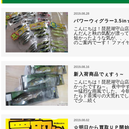
2019.08.28
パワーウィグラー3.5in
こんにちは！琵琶湖守山店
んだんと秋の気配が漂って
短かったような気が、、、(
のご案内でーす！ ファイ
2019.08.16
新入荷商品でぇすぅ～
こんにちは！琵琶湖守山店
かったですね～。 夜中中
ー猛烈な雨風でした。 今
たらド茶濁りの大荒れでし
で少…続く
2019.08.02
☆明日から買取ＵＰ開