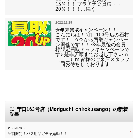
15％！！ プラチナ会員様・・・
20％！！！…続く
2022.12.15
☆年末買取キャンペーン！！
こんにちは！ 守口163号店の石村
です！ 12/22から買取キャンペー
ン開催です！！ 今年最後の会員
様限定買取アップキャンペーンで
す♪ 是非店頭までお越し下さいｍ
（＿＿）m 皆様のご来店スタッフ
一同お待ちしております！！
守口163号店（Moriguchi Ichirokusango）の新着
記事
2026/07/23
守口限定！バス用品ガチャ始動！！