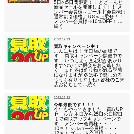
5日の5日間限定！！ どどーんと
新品セールを開催します！！ メ
ンバー会員様～ゴールド会員様は
通常割引価格より8％上乗せ！！
メンバー会員様⇒10％OFF！ …
続く
2022.12.23
買取キャンペーン中！
こんにちは！ 守口店の高峰で
す！ 買取キャンペーン開催中で
す！ いつもより査定額があがり
ますのでこの機会をお見逃し無
く！ また冬は釣り物が減る季節
になりますが 冬は冬で楽しめる
つりも有りますよね♪ 皆様のご来
店お待ちして…続く
2022.12.22
今年最後です！！！
今年もやってきました！買取UP
セール☆ 本日から25日の日曜日
まで買取アップキャンペーンで
す！ メンバー会員様・・・
10％！ シルバー会員様・・・
12％！ ゴールド会員様・・・