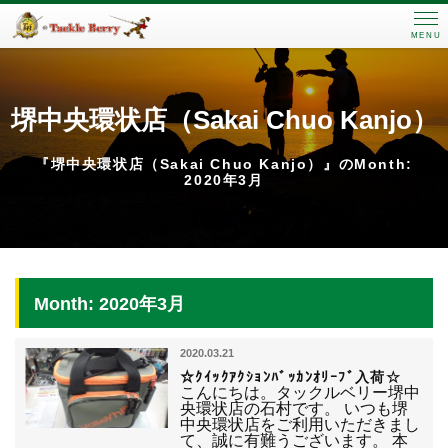
MENU
堺中央環状店（Sakai Chuo Kanjo）
『堺中央環状店（Sakai Chuo Kanjo）』のMonth:
2020年3月
Month: 2020年3月
2020.03.21
☆ｸｲｯｸｱｸｼｮﾝﾊﾞｯｶﾝｵﾘｰﾌﾞ入荷☆
こんにちは。タックルベリー堺中
央環状店の石村です。 いつも堺
中央環状店をご利用いただきまし
て、誠に有難うございます。 本