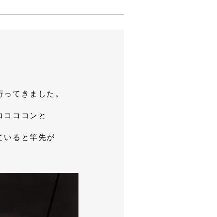
行ってきました。
ココココンと
ていると竿先が