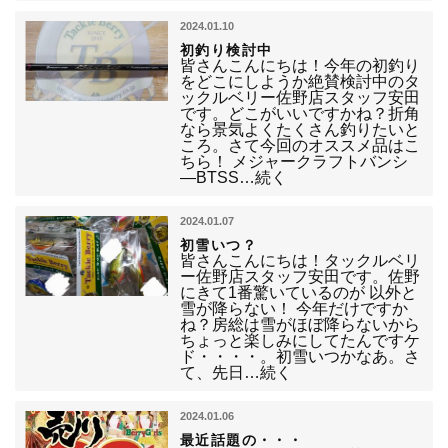
2024.01.10
初釣り検討中
皆さんこんにちは！今年の初釣り
をどこにしようか絶賛検討中のタ
ックルベリー佐野店スタッフ安田
です。どこがいいですかね？折角
なら景気よくたくさん釣りたいと
ころ。さて今回のオススメ品はこ
ちら！ メジャークラフトバンシ
―BTSS…続く
2024.01.07
初雪いつ？
皆さんこんにちは！タックルベリ
ー佐野店スタッフ安田です。佐野
にきて1番驚いているのが 以外と
雪が降らない！ 今年だけですか
ね？房総は雪がほぼ降らないから
ちょっと楽しみにしてたんですケ
ド・・・・。初雪いつかなあ。さ
て、先日…続く
2024.01.06
最近話題の・・・