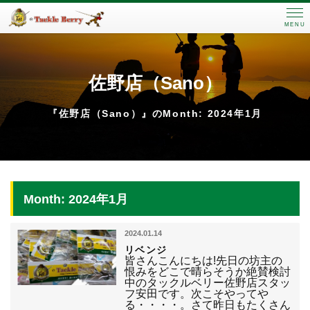
MENU
佐野店（Sano）
『佐野店（Sano）』のMonth: 2024年1月
Month: 2024年1月
2024.01.14
リベンジ
皆さんこんにちは!先日の坊主の
恨みをどこで晴らそうか絶賛検討
中のタックルベリー佐野店スタッ
フ安田です。次こそやってや
る・・・・。さて昨日もたくさん