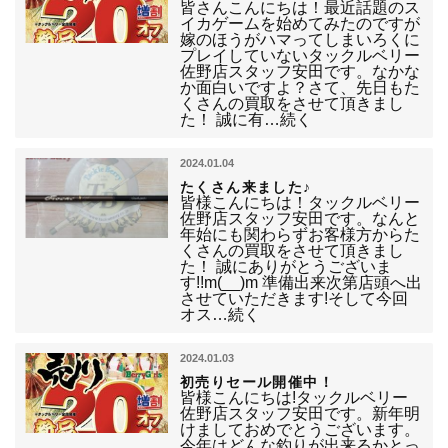
皆さんこんにちは！最近話題のス
イカゲームを始めてみたのですが
嫁のほうがハマってしまいろくに
プレイしていないタックルベリー
佐野店スタッフ安田です。なかな
か面白いですよ？さて、先日もた
くさんの買取をさせて頂きまし
た！ 誠に有…続く
2024.01.04
たくさん来ました♪
皆様こんにちは！タックルベリー
佐野店スタッフ安田です。なんと
年始にも関わらずお客様方からた
くさんの買取をさせて頂きまし
た！ 誠にありがとうございま
す!!m(__)m 準備出来次第店頭へ出
させていただきます!そして今回
オス…続く
2024.01.03
初売りセール開催中！
皆様こんにちは!タックルベリー
佐野店スタッフ安田です。新年明
けましておめでとうございます。
今年はどんな釣りが出来るかとっ