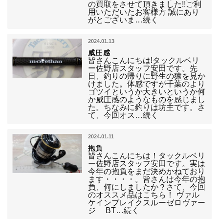
の買取をさせて頂きました!!ご利
用いただいたお客様方 誠にあり
がとございま…続く
2024.01.13
威圧感
皆さんこんにちは!タックルベリ
ー佐野店スタッフ安田です。先
日、釣りの帰りに野生の猿を見か
けました。体感ですが千葉のより
ゴツイというか大きいというか何
か威圧感のようなものを感じまし
た。ちなみに釣りは坊主です。さ
て、今回オス…続く
2024.01.11
抱負
皆さんこんにちは！タックルベリ
ー佐野店スタッフ安田です。実は
今年の抱負をまだ決めかねており
ます・・・・。皆さんは今年の抱
負、何にしましたか？さて、今回
のオススメ品はこちら！ ヴァル
ケインブレイクスルーゼロヴァー
ジ BT…続く