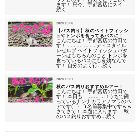
ます！ 只今、宇都宮店にスイ…
続く
2020.10.06
【バス釣り】秋のベイトフィッシ
ュやトンボを食ってるバスに！
こんにちは！ 宇都宮店の竹田で
す！ ….. …. … .. . ディスタイル
レゼルブ ベイトフィッシュパタ
ーンはもちろんのこと トンボを
食っているバスにも有効なんで
す！ 自分のよく行…続く
2020.10.01
秋のバス釣りおすすめルアー！
こんにちは！ 宇都宮店の竹田で
す！ 本日も！ …… … ↑うちで飼
っているナンナカラアノマラのペ
アです(゜-゜) 名前募集中ですｗｗ
さてさて！ 本題に入ります！ 秋
のバス釣りおすすめ…続く