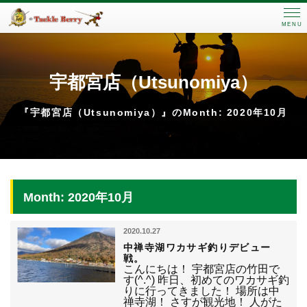
MENU
宇都宮店（Utsunomiya）
『宇都宮店（Utsunomiya）』のMonth: 2020年10月
Month: 2020年10月
2020.10.27
中禅寺湖ワカサギ釣りデビュー
戦。
こんにちは！ 宇都宮店の竹田で
す(^.^) 昨日、初めてのワカサギ釣
りに行ってきました！ 場所は中
禅寺湖！ さすが観光地！ 人がた