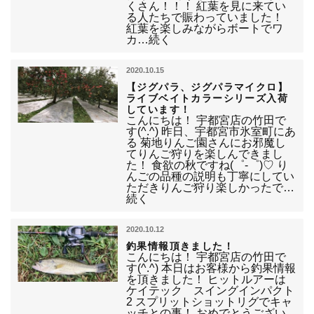
くさん！！！ 紅葉を見に来てい
る人たちで賑わっていました！
紅葉を楽しみながらボートでワ
カ…続く
2020.10.15
【ジグパラ、ジグパラマイクロ】
ライブベイトカラーシリーズ入荷
しています！
こんにちは！ 宇都宮店の竹田で
す(^.^) 昨日、宇都宮市氷室町にあ
る 菊地りんご園さんにお邪魔し
てりんご狩りを楽しんできまし
た！ 食欲の秋ですね(゜-゜)♡ り
んごの品種の説明も丁寧にしてい
ただきりんご狩り楽しかったで…
続く
2020.10.12
釣果情報頂きました！
こんにちは！ 宇都宮店の竹田で
す(^.^) 本日はお客様から釣果情報
を頂きました！ ヒットルアーは
ケイテック スイングインパクト
2 スプリットショットリグでキャ
ッチとの事！ おめでとうござい