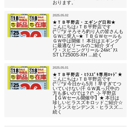
おります。
2025.05.02
★ＴＢ平野店・エギング日和★
こんにちは♪ＴＢ平野店です
(^▽^)/ そろそろ釣り人の皆さんも
ＧＷに突入~★ ＴＢＧＷセールも
ＧＷ中は開催！ 本日はエギング
に最適なリールのご紹介 ダイ
ワ・スピニングリール 24ﾙﾋﾞｱｽ
ST LT2500S-XH …続く
2025.05.01
★ＴＢ平野店・ﾋﾗｽｽﾞｷ専用ﾛｯﾄﾞ★
こんにちは♪ＴＢ平野店です
(^▽^)/ 今日から5月！早すぎてつ
いていけない汗 ＧＷ真っ只中の
方も多いのでは？(^_-)- 平野店
【ＧＷセール開催中】★ 本日は
珍しいヒラスズキロッドご紹介☆
トランスセンデンス・ヒラスズ…
続く