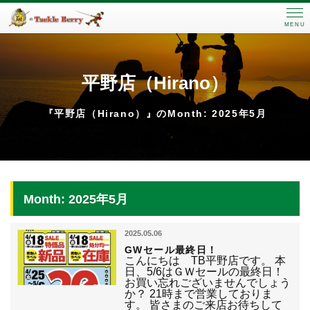
MENU
平野店（Hirano）
『平野店（Hirano）』のMonth: 2025年5月
Month: 2025年5月
2025.05.06
GWセール最終日！
こんにちは TB平野店です。 本
日、5/6はＧＷセールの最終日！
お買い忘れございませんでしょう
か？ 21時まで営業しておりま
す。 皆さまのご来店お待ちして