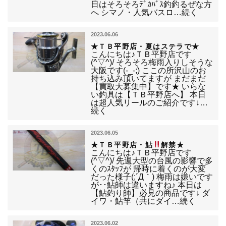
日はそろそろﾃﾞｶﾊﾞｽ釣釣るぜな方
へ シマノ・人気バスロ…続く
2023.06.06
★ＴＢ平野店・夏はステラで★
こんにちは♪ＴＢ平野店です
(^▽^)/ そろそろ梅雨入りしそうな
大阪です(-_-;) ここの所沢山のお
持ち込み頂いてますが まだまだ
【買取大募集中】です★ いらな
い釣具は【ＴＢ平野店へ】 本日
は超人気リールのご紹介です↓…
続く
2023.06.05
★ＴＢ平野店・鮎
解禁★
こんにちは♪ＴＢ平野店です
(^▽^)/ 先週大型の台風の影響で多
くのｽﾀｯﾌが 帰時に着くのが大変
だった様子(;´Д｀) 梅雨は嫌いです
が･･鮎師は違いますね♪ 本日は
【鮎釣り師】必見の商品です↓ ダ
イワ・鮎竿（共にダイ…続く
2023.06.02