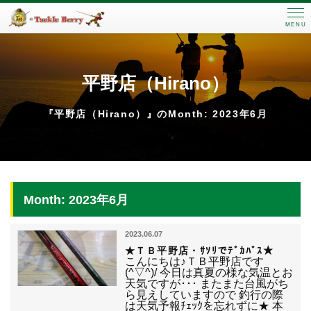
MENU
平野店（Hirano）
『平野店（Hirano）』のMonth: 2023年6月
Month: 2023年6月
2023.06.07
★ＴＢ平野店・ｻｿﾘでﾃﾞｶﾊﾞｽ★
こんにちは♪ＴＢ平野店です
(^▽^)/ 今日は真夏の様な気温とお
天気ですが･･･ またまた台風がち
ら見えしていますので 釣行の際
は天気予報ﾁｪｯｸを忘れずに★ 本