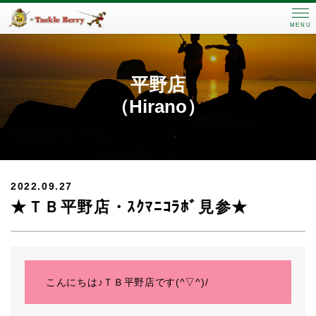
MENU
平野店
（Hirano）
2022.09.27
★ＴＢ平野店・ｽｸﾏﾆｺﾗﾎﾞ見参★
こんにちは♪ＴＢ平野店です(^▽^)/