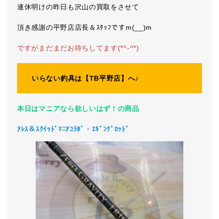
連休明けの昨日も沢山の買取をさせて
頂き感謝の平野店店長＆ｽﾀｯﾌですm(__)m
ですがまだまだお待ちしてます(*^-^*)
いらない釣具は【TB平野店】へ♪
本日はマニアなら欲しいはず！の商品
ｱﾚｽ＆ｽｸｲｯﾄﾞﾏﾆｱｺﾗﾎﾞ・ｴｷﾞﾝｸﾞﾛｯﾄﾞ