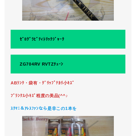
ｾﾞﾛｸﾞﾗﾋﾞﾃｨﾄﾘｯｸｼﾞｬｰｸ
ZG704RV RVTZﾁｭｰﾝ
ABﾗﾝｸ・袋有・ｸﾞﾘｯﾌﾟﾃｶﾘ小ｷｽﾞ
ﾌﾞﾗﾝｸｽ小ｷｽﾞ程度の美品(^^♪
ｽｸﾏﾆ＆ｱﾚｽﾌｧﾝなら是非この1本を