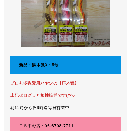
新品・餌木猿3・5号
プロも多数愛用ハヤシの【餌木猿】
上記ゼログラと相性抜群です(^^♪
朝11時から夜9時迄毎日営業中
ＴＢ平野店・06-6708-7711