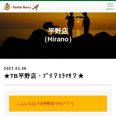
MENU
平野店
（Hirano）
2021.01.26
★TB平野店・ﾌﾞﾘ？ﾋﾗﾏｻ？★
こんにちは♪TB平野店です(^▽^)