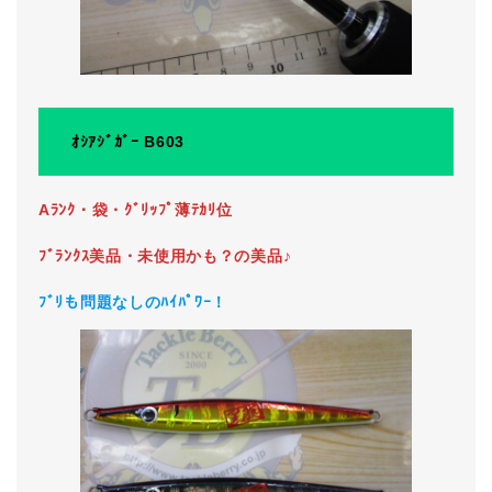
ｵｼｱｼﾞｶﾞｰ B603
Aﾗﾝｸ・袋・ｸﾞﾘｯﾌﾟ薄ﾃｶﾘ位
ﾌﾞﾗﾝｸｽ美品・未使用かも？の美品♪
ﾌﾞﾘも問題なしのﾊｲﾊﾟﾜｰ！