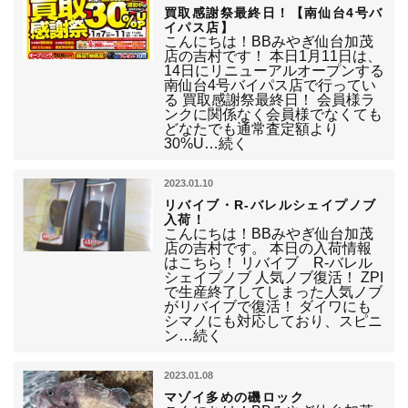
買取感謝祭最終日！【南仙台4号バ
イパス店】
こんにちは！BBみやぎ仙台加茂
店の吉村です！ 本日1月11日は、
14日にリニューアルオープンする
南仙台4号バイパス店で行ってい
る 買取感謝祭最終日！ 会員様ラ
ンクに関係なく会員様でなくても
どなたでも通常査定額より
30%U…続く
2023.01.10
リバイブ・R-バレルシェイプノブ
入荷！
こんにちは！BBみやぎ仙台加茂
店の吉村です。 本日の入荷情報
はこちら！ リバイブ R-バレル
シェイプノブ 人気ノブ復活！ ZPI
で生産終了してしまった人気ノブ
がリバイブで復活！ ダイワにも
シマノにも対応しており、スピニ
ン…続く
2023.01.08
マゾイ多めの磯ロック