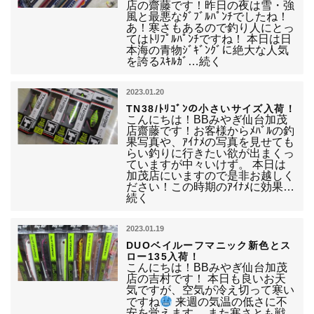
店の齋藤です！昨日の夜は雪・強
風と最悪なﾀﾞﾌﾞﾙﾊﾟﾝﾁでしたね！
あ！寒さもあるので釣り人にとっ
てはﾄﾘﾌﾟﾙﾊﾟﾝﾁですね！ 本日は日
本海の青物ｼﾞｷﾞﾝｸﾞに絶大な人気
を誇るｽｷﾙｶﾞ…続く
2023.01.20
TN38/ﾄﾘｺﾞﾝの小さいサイズ入荷！
こんにちは！BBみやぎ仙台加茂
店齋藤です！お客様からﾒﾊﾞﾙの釣
果写真や、ｱｲﾅﾒの写真を見せても
らい釣りに行きたい欲が出まくっ
ていますが中々いけず。 本日は
加茂店にいますので是非お越しく
ださい！この時期のｱｲﾅﾒに効果…
続く
2023.01.19
DUOベイルーフマニック新色とス
ロー135入荷！
こんにちは！BBみやぎ仙台加茂
店の吉村です！ 本日も良いお天
気ですが、空気が冷え切って寒い
ですね
来週の気温の低さに不
安を覚えます。 また寒さとも戦