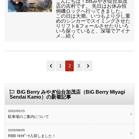
こんにちは！BBみやぎ仙台加茂
店の吉村です。 先日はお休み恒
例磯ロックへ行ってきました。
この日は大潮。いつもより少し重
めのシンカーでスイミングさせた
りリフト&フォールさせたりいろ
いろ探っていると、深場でアイナ
メ…続く
1
2
3
BiG Berry みやぎ仙台加茂店（BiG Berry Miyagi
Sendai Kamo）の新着記事
2022/02/15
駐車場のご案内について
2026/08/05
RBB ﾏﾙﾁﾎﾟｰﾁ入荷しました！