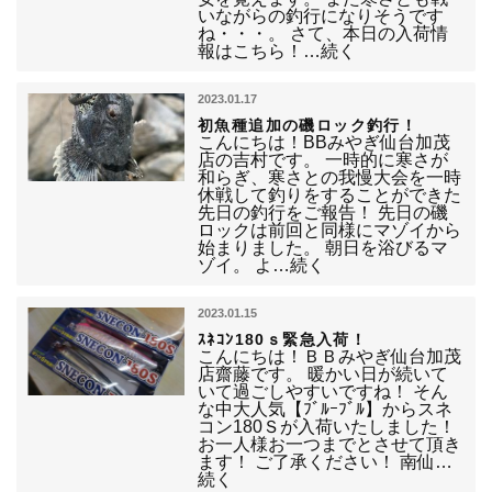
いながらの釣行になりそうです
ね・・・。 さて、本日の入荷情
報はこちら！…続く
2023.01.17
初魚種追加の磯ロック釣行！
こんにちは！BBみやぎ仙台加茂
店の吉村です。 一時的に寒さが
和らぎ、寒さとの我慢大会を一時
休戦して釣りをすることができた
先日の釣行をご報告！ 先日の磯
ロックは前回と同様にマゾイから
始まりました。 朝日を浴びるマ
ゾイ。 よ…続く
2023.01.15
ｽﾈｺﾝ180ｓ緊急入荷！
こんにちは！ＢＢみやぎ仙台加茂
店齋藤です。 暖かい日が続いて
いて過ごしやすいですね！ そん
な中大人気【ﾌﾞﾙｰﾌﾞﾙ】からスネ
コン180Ｓが入荷いたしました！
お一人様お一つまでとさせて頂き
ます！ ご了承ください！ 南仙…
続く