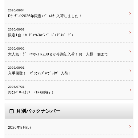
2026/08/04
Rｻｰﾃﾞｨﾝ2026年限定ｱﾋﾟｰﾙｶﾗｰ入荷しました！
2026/08/03
限定1台！ｶｰﾃﾞｨﾅﾙ3ﾊｲｽﾋﾟｰﾄﾞﾓﾃﾞﾙﾍﾞｰｼﾞｭ
2026/08/02
大人気！ﾀﾞｰﾄﾏｯｸｽTRZ30ｇが今期初入荷！お一人様一個まで
2026/08/01
入手困難！ ﾋﾟｯｸｱｯﾌﾟ/ﾏｸﾞﾗｲｻﾞｰ入荷！
2026/07/31
ﾀｯｸﾙﾍﾞﾘｰｽﾀｯﾌ ｲｶﾒﾀﾙ釣行！
月別バックナンバー
2026年8月(5)