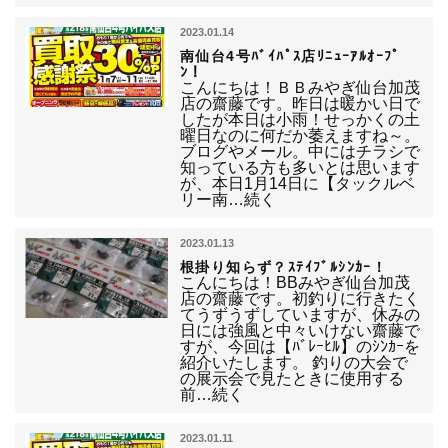
2023.01.14
南仙台4号ﾊﾞｲﾊﾟｽ店ﾘﾆｭｰｱﾙｵｰﾌﾟ
ﾝ！
こんにちは！ＢＢみやぎ仙台加茂
店の齋藤です。昨日は暖かい日で
したが本日は小雨！せっかくの土
曜日なのに何だか萎えますね～。
ブログやメール。中にはチラシで
知っている方も多いとは思います
が、本日1月14日に【タックルベ
リー南…続く
2023.01.13
根掛り知らず？ｽﾃｲﾌﾞﾙｼﾝｶｰ！
こんにちは！BBみやぎ仙台加茂
店の齋藤です。初釣りに行きたく
てうずうずしていますが、休みの
日には強風と中々いけない齋藤で
すが、今回は【ﾊﾞﾚｰﾋﾙ】のｼﾝｶｰを
紹介いたします。 釣りの大会で
の展示会で見たときに使用する
前…続く
2023.01.11