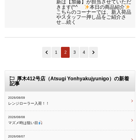
新は【加藤】が担当させていただ
きます(^^ゞ
本日の商品紹介
こちらのコーナーでは、新入荷品
やスタッフ一押し品をご紹介さ
せ…続く
1
2
3
4
厚木412号店（Atsugi Yonhyakujyunigo）の新着
記事
2026/08/09
レンジローラー入荷！！
2026/08/08
マズメ時は狙い目
2026/08/07