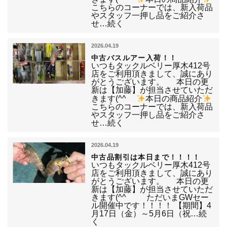
こちらのコーナーでは、新入荷品
やスタッフ一押し品をご紹介さ
せ…続く
2026.04.19
中古バスルアー入荷！！
いつもタックルベリー厚木412号
店をご利用頂きまして、誠にあり
がとうございます。 本日の更
新は【加藤】が担当させていただ
きます(^^ゞ
本日の商品紹介
こちらのコーナーでは、新入荷品
やスタッフ一押し品をご紹介さ
せ…続く
2026.04.19
中古品割引は本日まで！！！！
いつもタックルベリー厚木412号
店をご利用頂きまして、誠にあり
がとうございます。 本日の更
新は【加藤】が担当させていただ
きます(^^ゞ ただいまGWセー
ル開催中です！！！！ 【期間】4
月17日（金）～5月6日（祝…続
く