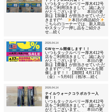
いつもタックルベリー厚木412号
店をご利用頂きまして、誠にあり
がとうございます。 本日の更
新は【加藤】が担当させていただ
きます(^^ゞ
本日の商品紹介
こちらのコーナーでは、新入荷品
やスタッフ一押し品をご紹介さ
せ…続く
2026.04.14
GWセール開催します！！
いつもタックルベリー厚木412号
店をご利用頂きまして、誠にあり
がとうございます。 本日の更
新は【齋藤】が担当させていただ
きます(*^▽^*) GWセールを開
催します！！ 【期間】4月17日
（金）～5月6日（祝/水…続く
2026.04.14
テイルウォークコラボカラー入
荷！！
いつもタックルベリー厚木412号
店をご利用頂きまして、誠にあり
がとうございます。 本日の更