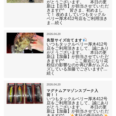
がとうございます。 本日の更
新は【古市】が担当させていただ
きます(^^ゞ 皆さま、初めまし
て！ 改めましていつもタックル
ベリー厚木412号店をご利用頂き
ま…続く
2026.04.20
良型サイズ出てます
いつもタックルベリー厚木412号
店をご利用頂きまして、誠にあり
がとうございます。 本日の更
新は【加藤】が担当させていただ
きます(^^ゞ ここ最近になり花
粉症の影響なのか再び鼻がムズム
ズしている加藤でございます(*…
続く
2026.04.20
マグナムアマゾンスプーク入
荷！！
いつもタックルベリー厚木412号
店をご利用頂きまして、誠にあり
がとうございます。 本日の更
新は【加藤】が担当させていただ
きます(^^ゞ
本日の商品紹介