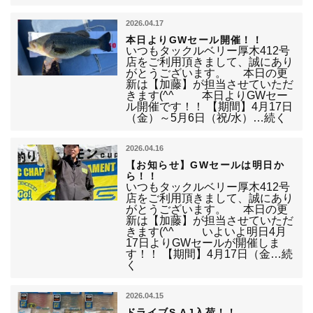
2026.04.17
本日よりGWセール開催！！
いつもタックルベリー厚木412号
店をご利用頂きまして、誠にあり
がとうございます。 本日の更
新は【加藤】が担当させていただ
きます(^^ゞ 本日よりGWセー
ル開催です！！ 【期間】4月17日
（金）～5月6日（祝/水）…続く
2026.04.16
【お知らせ】GWセールは明日か
ら！！
いつもタックルベリー厚木412号
店をご利用頂きまして、誠にあり
がとうございます。 本日の更
新は【加藤】が担当させていただ
きます(^^ゞ いよいよ明日4月
17日よりGWセールが開催しま
す！！ 【期間】4月17日（金…続
く
2026.04.15
ドライブS.AJ入荷！！