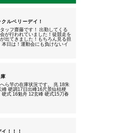
ックルベリーデイ！
タッフ齋藤です！ 出勤してくる
動会が行われていました！徒競走を
気が出てきました！もちろん見る担
！本日は！運動会にも負けないイ
在庫
ら竿の在庫状況です。 兆 18朱
8天峰 硬調17日出峰16尺景仙桔梗
仙 硬式 16魁舟 12玄峰 硬式15刀春
デイ！！！