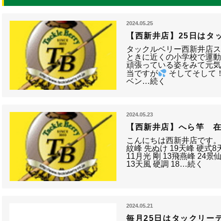
2024.05.25
【西新井店】25日はタ
タックルベリー西新井店ス
ときに近くの小学校で運
頑張っている姿をみて元
当ですが
そしてそして
ベン…続く
2024.05.23
【西新井店】へら竿 
こんにちは西新井店です。へ
紋峰 先ぬけ 19天峰 硬式
11月光 剛 13飛燕峰 24景
13天風 硬調 18…続く
2024.05.21
毎月25日はタックリー