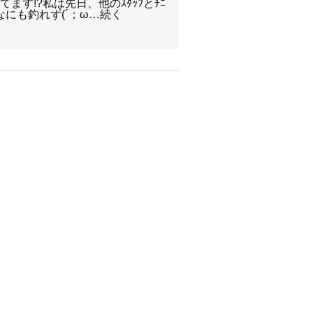
ます!?私は先日、他のｽﾀｯﾌとﾁﾆ
なにも釣れず(´；ω…続く