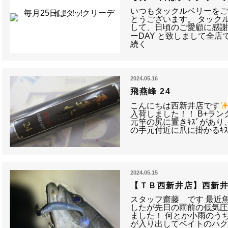
いつもタックルベリーを
とうございます。 タック
して、日頃のご愛顧に感謝
ーDAY と致しまして全
続く
2024.05.16
飛燕峰 24
こんにちは西新井店です
入荷しました！！ B+ラン
元竿の尻に置きｷｽﾞがあ
の手元付近に爪に掛かるｷｽ
2024.05.15
【ＴＢ西新井店】西新
スタッフ齋藤 です 最近
したが先日の雨前の低気
ました！ 何とか小雨のう
が入り出してベイトのハ