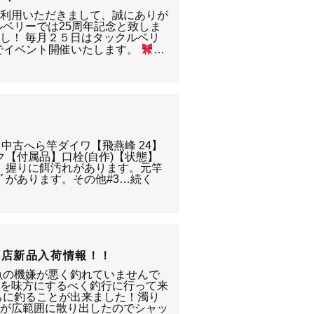
ご利用いただきまして、誠にありが
ルベリーでは25周年記念と致しま
し！ 毎月２５日はタックルベリ
店でイベント開催いたします。
…
中古へら竿ダイワ【飛燕峰 24】
ク【付属品】口栓(自作)【状態】
り、握りに餌汚れがあります。元竿
ﾞがあります。その他#3…続く
井店新品入荷情報！！
魚の機嫌が悪く釣れていませんで
圧を味方にするべく釣行に行って来
ちに釣ることが出来ました！濁り
クが広範囲に散り出したのでシャッ