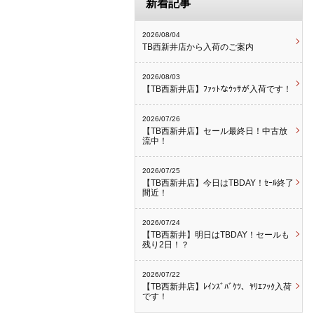
新着記事
2026/08/04
TB西新井店から入荷のご案内
2026/08/03
【TB西新井店】ﾌｧｯﾄなｳｯｻが入荷です！
2026/07/26
【TB西新井店】セール最終日！中古放
流中！
2026/07/25
【TB西新井店】今日はTBDAY！ｾｰﾙ終了
間近！
2026/07/24
【TB西新井】明日はTBDAY！セールも
残り2日！？
2026/07/22
【TB西新井店】ﾚｲﾝｽﾞﾊﾞｹﾂ、ﾔﾘｴﾌｯｸ入荷
です！