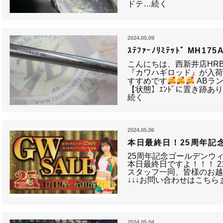
ドテ…続く
2024.05.09
ｽﾃﾌｧｰﾉﾘﾐﾃｯﾄﾞ MH175A
こんにちは、西新井店HR
『カワハギロッド』が入
すすめです
ABラ
【状態】ｴﾝﾄﾞに置き跡あ
続く
2024.05.06
本日最終日！25周年記
25周年記念ゴールデンウ
本日最終日ですよ！！！ 2
スタッフ一同、皆様のお
↓↓↓お問い合わせはこちらま
2024.05.04