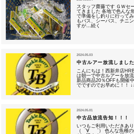
スタッフ齋藤です ＧＷセ
てきました 各地で色んな
で準備をし釣りに行って
もバス、シーバス、チニ
すが…続く
2024.05.03
中古ルアー放流しまし
こんにちは！西新井店HRB
は朝一で中古ルアーを放
新品商品20％OFFも開催
でですのでお早めに！！ ↓
2024.05.01
中古品放流告知！！！
いつもご利用いただきあり
（゜∀ ゜） 色んな魚種