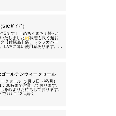
(SICｶﾞｲﾄﾞ)
BYSです！！めちゃめちゃ軽~い
荷いたしました
状態も良く超お
ンク【付属品】袋、トップカバー
り。EVAに薄い使用感あります。…
念ゴールデンウィークセール
ィークセール ５月６日（祝/月）
1：00時まで営業しております。
越しを心よりお待ちしております。
で↓↓↓ 〒12…続く