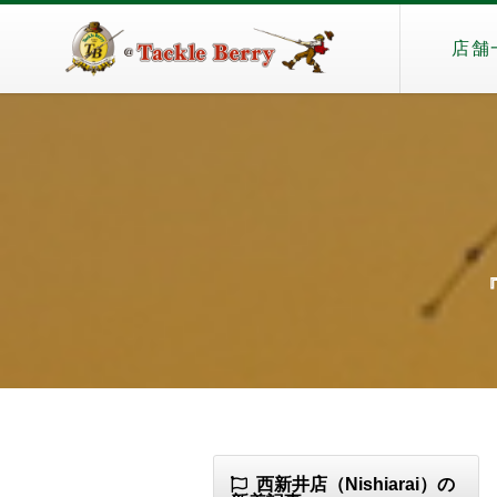
店舗
『
西新井店（Nishiarai）の