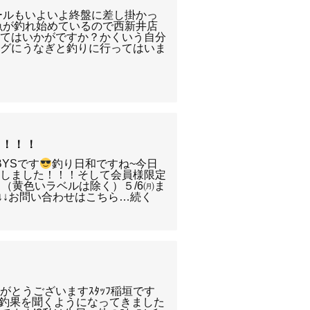
ールもいよいよ終盤に差し掛かっ
魚が釣れ始めているので西新井店
みてはいかがですか？かくいう自分
ングにうなぎと釣りに行ってはいま
た！！！
YSです
釣り日和ですね~今日
流しました！！！そして会員様限定
中（黄色いラベルは除く）５/6㈪ま
↓↓お問い合わせはこちら…続く
がとうございますｽﾀｯﾌ稲垣です
の釣果を聞くようになってきました