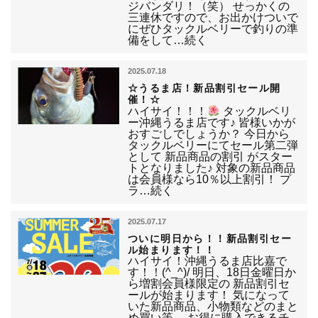
ジバンダリ！（笑） せっかくの
三連休ですので、お出かけついで
にぜひタックルベリーで釣りの準
備をして…続く
2025.07.18
☆うるま店！新品割引セール開
催！☆
ハイサイ！！！
タックルベリ
ー沖縄うるま店です♪ 皆様いかが
おすごしでしょうか？ 今日から
タックルベリーにてセール第二弾
として 新品商品の割引 がスター
トとなりました♪ 対象の新品商品
は会員様なら10％以上割引！ プ
ラ…続く
2025.07.17
ついに明日から！！新品割引セー
ル始まります！！
ハイサイ！沖縄うるま店比嘉で
す！！(^_^)/ 明日、18日金曜日か
ら増割会員様限定の 新品割引セ
ールが始まります！ 気になって
いた新品商品、小物類などのまと
め買い等、 お得に購入できるチ