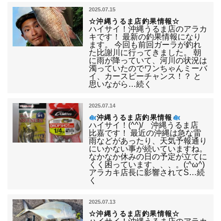
2025.07.15
☆沖縄うるま店釣果情報☆
ハイサイ！沖縄うるま店のアラカ
キです！ 最新の釣果情報になり
ます。 今回も前回ガーラが釣れ
た比謝川に行ってきました。 朝
に雨が降っていて、河川の状況は
濁っていたのでワンちゃんミーバ
イ、カースビーチャンス！？ と
思いながら…続く
2025.07.14
沖縄うるま店釣果情報
ハイサイ！(^^)/ 沖縄うるま店
比嘉です！ 最近の沖縄は急な雷
雨などがあったり、天気予報通り
にいかない事が続いていますね。
なかなか休みの日の予定が立てに
くく困っています、、、。(;^ω^)
アラカキ店長に影響されてS…続
く
2025.07.13
☆沖縄うるま店釣果情報☆