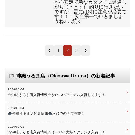
が不安定で急なカタブイに遭遇し
がち（＾＾；） 釣りに行きたい
ですが、雷には特に注意が必要で
す！！！ 安全第一でいきましょ
うね♪ …続く
1
2
3
沖縄うるま店（Okinawa Uruma）の新着記事
2026/08/04
☆沖縄うるま店入荷情報☆かわいいアイテム入荷してます！
2026/08/04
沖縄うるま店釣果情報
水路でのナブラ撃ち
2026/08/03
☆沖縄うるま店入荷情報☆ミーバイ大好きクランク入荷！！