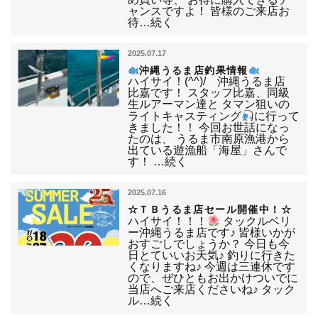
ャンスですよ！ 皆様のご来店お
待…続く
2025.07.17
沖縄うるま店釣果情報
ハイサイ！(^^)/ 沖縄うるま店
比嘉です！ スタッフ比嘉、同級
生ルアーマン達と タマン狙いの
ライトキャスティング
に行って
きました！！ 今回お世話になっ
たのは、 うるま市南原漁港から
出ている遊漁船「海屋」さんで
す！ …続く
2025.07.16
☆ＴＢうるま店セール開催中！☆
ハイサイ！！！
タックルベリ
ー沖縄うるま店です♪ 皆様いかが
おすごしでしょうか？ 今日も今
日とていいお天気♪ 釣りに行きた
くなりますね♪ 今週は三連休です
ので、ぜひともお出かけついでに
当店へご来店くださいね♪ タック
ル…続く