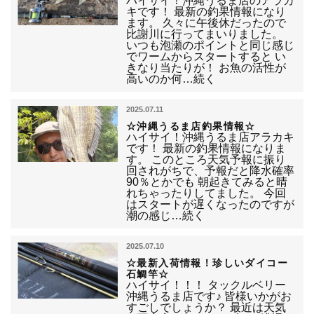
ハイサイ！沖縄うるま店のアラカ
キです！ 最新の釣果情報になり
ます。 久々に午後休だったので
比謝川に行ってまいりました。
いつも泡瀬のポイントと同じ感じ
でワームからスタートすると い
きなり当たりが！ お魚の活性が
高いのか何…続く
2025.07.11
☆沖縄うるま店釣果情報☆
ハイサイ！沖縄うるま店アラカキ
です！ 最新の釣果情報になりま
す。 このところ天気予報に振り
回されがちで、予報だと降水確率
90％とかでも 朝起きてみると晴
れちゃったりしてました。 今回
はスタートが遅くなったのですが
潮の感じ…続く
2025.07.10
☆最新入荷情報！珍しいダイコー
石鯛竿☆
ハイサイ！！！ タックルベリー
沖縄うるま店です♪ 皆様いかがお
すごしでしょうか？ 最近は天気