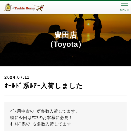
MENU
豊田店
（Toyota）
2024.07.11
ｵｰﾙﾄﾞ系ﾙｱｰ入荷しました
ﾊﾞｽ用中古ﾙｱｰが多数入荷してます。
特に今回はﾏﾆｱのお客様に必見！
ｵｰﾙﾄﾞ系ﾙｱｰも多数入荷してます