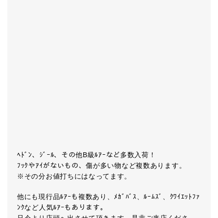
ﾍﾄﾞﾝ、ｼﾞｰﾙ、その他B級ﾙｱｰなど多数入荷！
ﾌｯｸやｱｲがないもの、傷が多い物など複数あります。
※その分お値打ちにはなってます。
他にも現行品ﾙｱｰも複数あり、ﾒｶﾞﾊﾞｽ、ﾙｰﾑｽﾞ、ｸﾜｲｴｯﾄﾌｧ
ﾝｸなど人気ﾙｱｰもあります。