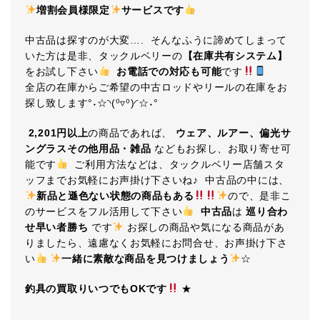
増割会員様限定
サービスです
中古品は探すのが大変…. そんなふうに諦めてしまって
いた方は是非、タックルベリーの
【在庫共有システム】
をお試し下さい
お電話での対応も可能
です
全店の在庫からご希望の中古ロッドやリールの在庫をお
探し致します°˖☆◝(⁰▿⁰)◜☆˖°
2,201円以上
の商品であれば、
ウェア、ルアー、偏光サ
ングラスその他用品・雑品
などもお探し、お取り寄せ可
能です
ご利用方法などは、タックルベリー店舗スタ
ッフまでお気軽にお声掛け下さいね♪ 中古品の中には、
新品と遜色ない状態の商品もある
ので、是非こ
のサービスをフル活用して下さい
中古品
は
巡り合わ
せ早い者勝ち
です
お探しの商品や気になる商品があ
りましたら、遠慮なくお気軽にお問合せ、お声掛け下さ
い
一緒に素敵な商品を見つけましょう
☆
釣具の買取りいつでもOKです
★