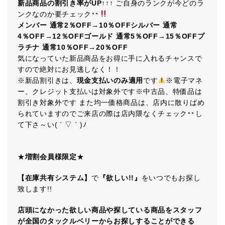
新品商品の割引き率がUP↑↑↑
ご自身のランクが今どのラ
ンクなのか要チェック
メンバー 通常2％OFF→10％OFFシルバー 通常
4％OFF→12％OFFゴールド 通常5％OFF→15％OFFプ
ラチナ 通常10％OFF→20％OFF
気になっていた新品商品をお得に手に入れるチャンスで
すので絶対にお見逃しなく！！
※新品割引きは、
現金支払いのみ適用
です
※電子マネ
ー、クレジット支払いは対象外です※中古品、特価品は
割引き対象外です また均一価格商品は、店内に散りばめ
られていますのでご来店の際は店内隈なくチェック
し
て下さ～い( ´ ▽ ` )ﾉ
★
増割会員様限定
★
【在庫共有システム】
で
『欲しい!!』
をいつでもお探し
致します!!
店頭になかった欲しい商品や探している商品をスタッフ
が全国のタックルベリーからお探しすることができる