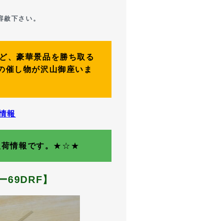
容赦下さい。
など、豪華景品を勝ち取る
の催し物が沢山御座いま
情報
入荷情報です。
★☆★
69DRF】