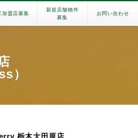
新規店舗物件
C加盟店募集
お問い合わせ
募集
ス店
ass）
erry 栃木大田原店