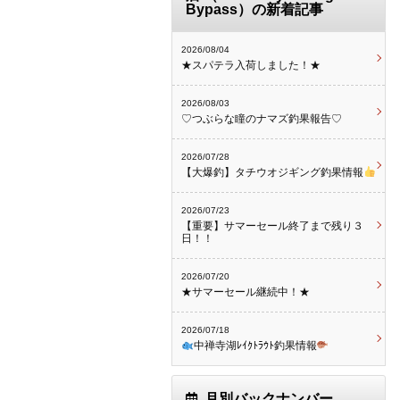
Bypass）の新着記事
2026/08/04
★スパテラ入荷しました！★
2026/08/03
♡つぶらな瞳のナマズ釣果報告♡
2026/07/28
【大爆釣】タチウオジギング釣果情報
2026/07/23
【重要】サマーセール終了まで残り３
日！！
2026/07/20
★サマーセール継続中！★
2026/07/18
中禅寺湖ﾚｲｸﾄﾗｳﾄ釣果情報
月別バックナンバー