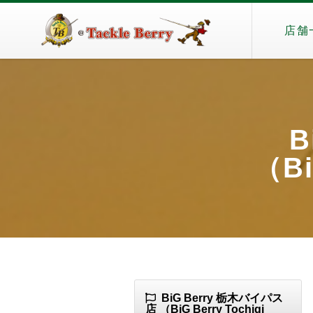
店舗
B
（Bi
BiG Berry 栃木バイパス
店 （BiG Berry Tochigi