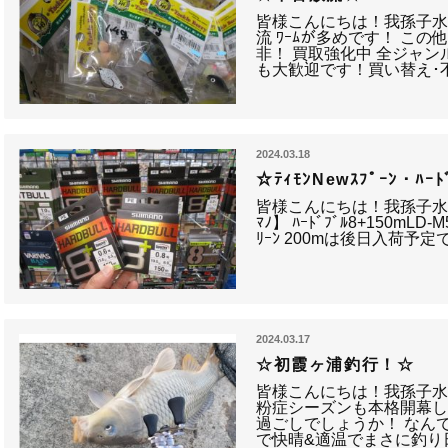
皆様こんにちは！我孫子水戸
流 ﾜｰﾑが多めです！ こ
非！ 買取強化中 全ジャンル
も大歓迎です！買い替え･
2024.03.18
☆ﾃｨﾓﾝNewｽﾌﾟｰﾝ・ﾊｰ
皆様こんにちは！我孫子水
ﾏﾉ】 ﾊｰﾄﾞﾌﾞﾙ8+150mLD-M
ﾘｰﾝ 200mは後日入荷予定で
2024.03.17
☆初霞ヶ浦釣行！☆
皆様こんにちは！我孫子水
粉症シーズンも本格開幕
過ごしでしょうか！ なん
で快晴&適温でまさに釣り