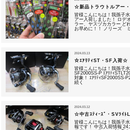
☆新品トラウトルアー
皆様こんにちは！我孫子水
アー入荷しました！ ロデオ
ラー、ヤスヅカカラー ど
お早めに！！ ノリーズ ミ
2024.03.13
☆ｴｱﾘﾃｨST・SF入荷☆
皆様こんにちは！我孫子水戸
SF2000SS-P ｴｱﾘﾃｨST
対象！ ｴｱﾘﾃｨSF2000SS-
続く
2024.03.12
☆中古ｽﾃｨｰｽﾞ・SVﾗｲﾄ
皆様こんにちは！我孫子水
報です！ 中古入荷情報 2