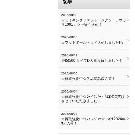
記事
2026/08/09
☆ミミキングファット・ジクシー、ウッ
サ1091カラー等々入荷！
2026/08/08
☆フットボールヘッド入荷しました!☆
2026/08/07
TN50/60 タイプD大量入荷しました！
2026/08/06
☆買取強化中☆欠品沈み蟲入荷！
2026/08/04
☆買取強化中☆ﾛｰﾄﾞﾗﾝﾅｰ・ｶﾙｺﾝDC買取
させていただきました！
2026/08/03
☆買取強化中☆ｼｬｰｽﾊﾟｯｼｮﾝ・ﾊﾝﾄ2026年
ｶﾗｰ入荷！