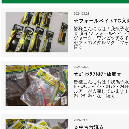
2024.03.21
☆フォールベイトTG入
皆様こんにちは！我孫子水
☆ ダイワ フォールベイト
ジャーク、ワンピッチを
セプトのメタルジグ「フォ
続く
2024.03.20
☆ｶﾞﾝｸﾗﾌﾄﾙｱｰ放流☆
皆様こんにちは！我孫子水戸
ﾄ・ｽｸﾘｭｰﾍﾞｲﾄ・ｶｲﾃﾝ
ルアーが入荷しています！ こ
ｱｼﾞﾝｸﾞﾛｯﾄﾞな…続く
2024.03.19
☆中古放流☆