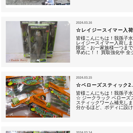
2024.03.16
☆レイジースイマー入荷
皆様こんにちは！我孫子水
レイジースイマー入荷しま
限定・お一家族様一つまで
早めに！！ 買取強化中 全ジ
2024.03.15
☆ベローズスティック2.8/
皆様こんにちは！我孫子水
☆ ジークラック ベローズスティ
スティックワーム補充しま
分かるほど、ボディに設
2024.03.14