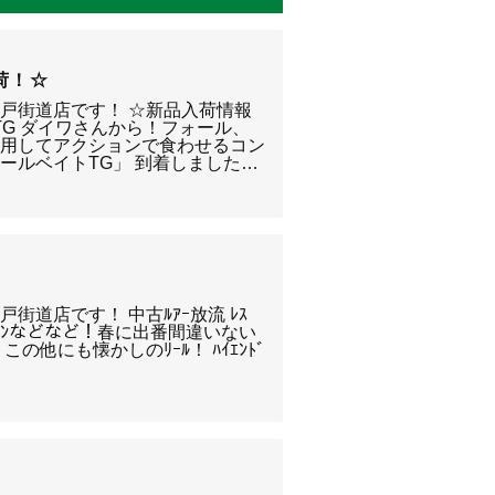
荷！☆
戸街道店です！ ☆新品入荷情報
TG ダイワさんから！フォール、
多用してアクションで食わせるコン
ールベイトTG」 到着しました…
街道店です！ 中古ﾙｱｰ放流 ﾚｽ
・ｱｲﾙﾄﾝなどなど！春に出番間違いない
の他にも懐かしのﾘｰﾙ！ ﾊｲｴﾝﾄﾞ