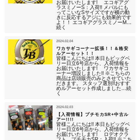
お届けいたします! エコギアグ
ラスミノーS：入荷!! メバルにも
ってこいなSサイズですが横の動
きに反応するアジにも効果的です
よ！！ エコギアグラスミノーM…
続く
2024.02.04
ワカサギコーナー拡張！！＆格安
ルアーセット！！
皆様こんにちは!! 本日もビッグベ
リー日立6号店から、入荷情報を
お届けいたします! ワカサギコ
ーナー増設しました!! ※こちらの
商品は店頭販売のみとさせていた
だきます。 スタッフ選別!!おすす
めルアーセット作成しました…続
く
2024.02.03
【入荷情報】プチモカSR+中古ル
アー!!!!
皆様こんにちは!! 本日もビッグベ
リー日立6号店から、入荷情報を
お届けいたします! ロデオクラ
フト プチモカSR：入荷!! ※こち