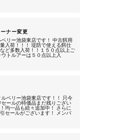
コーナー変更
ルベリー池袋東店です！ 中古餌用
量入荷！！！ 堤防で使える餌仕
品など多数入荷！！１５０点以上ご
ラウトルアーは５０点以上入
クルベリー池袋東店です！！ 只今
Ｗセールの特価品まだ残りござい
！均一品も続々追加中！ さらに
引セールがございます！ メンバ