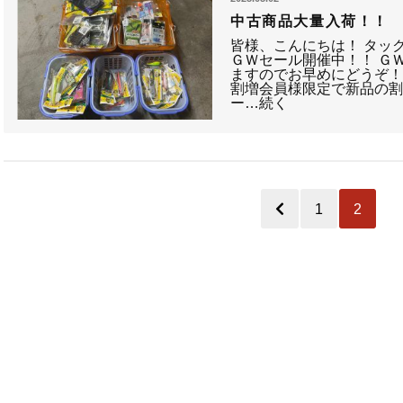
中古商品大量入荷！！
皆様、こんにちは！ タッ
ＧＷセール開催中！！ Ｇ
ますのでお早めにどうぞ！
割増会員様限定で新品の割
ー…続く
1
2