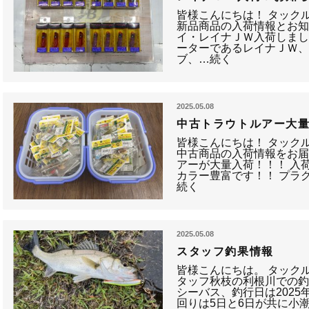
皆様こんにちは！ タック
新品商品の入荷情報とお知
イ・レイナＪＷ入荷しまし
ーターであるレイナＪＷ
ブ、…続く
2025.05.08
中古トラウトルアー大
皆様こんにちは！ タック
中古商品の入荷情報をお届
アーが大量入荷！！！ 入
カラー豊富です！！ プラ
続く
2025.05.08
スタッフ釣果情報
皆様こんにちは。 タック
タッフ秋枝の利根川での釣
シーバス、釣行日は2025
回りは5日と6日が共に小