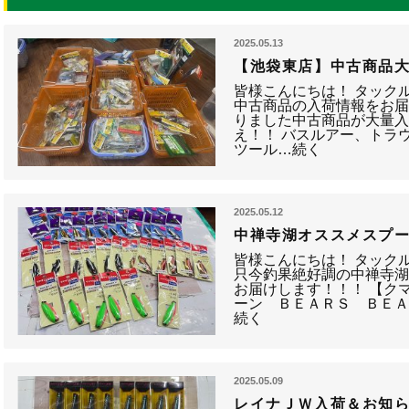
2025.05.13
【池袋東店】中古商品
皆様こんにちは！ タック
中古商品の入荷情報をお届
りました中古商品が大量入
え！！ バスルアー、トラ
ツール…続く
2025.05.12
中禅寺湖オススメスプ
皆様こんにちは！ タック
只今釣果絶好調の中禅寺
お届けします！！！ 【ク
ーン ＢＥＡＲＳ ＢＥＡ
続く
2025.05.09
レイナＪＷ入荷＆お知