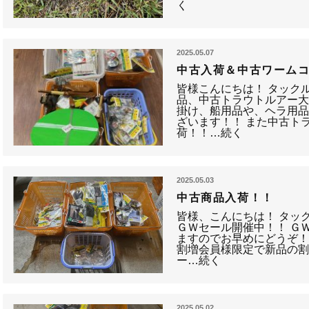
く
2025.05.07
中古入荷＆中古ワーム
皆様こんにちは！ タック
品、中古トラウトルアー大
掛け、船用品や、ヘラ用
ざいます！！ また中古ト
荷！！…続く
2025.05.03
中古商品入荷！！
皆様、こんにちは！ タッ
ＧＷセール開催中！！ Ｇ
ますのでお早めにどうぞ！
割増会員様限定で新品の割
ー…続く
2025.05.02