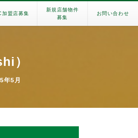
新規店舗物件
C加盟店募集
お問い合わせ
募集
shi）
25年5月