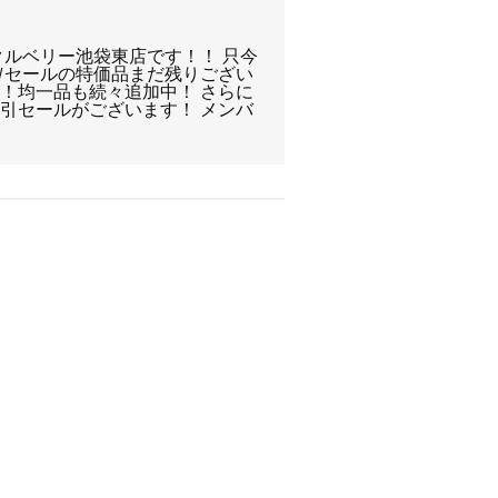
クルベリー池袋東店です！！ 只今
Ｗセールの特価品まだ残りござい
！均一品も続々追加中！ さらに
引セールがございます！ メンバ