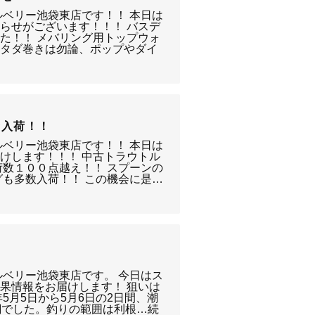
ルベリー池袋東店です！！ 本日は
らせがございます！！！ バスデ
た！！ メバリング用トップウォ
、タダ巻きは勿論、ポップやダイ
量入荷！！
ルベリー池袋東店です！！ 本日は
けします！！！ 中古トラウトル
荷数１００点越え！！ スプーンの
グも多数入荷！！ この機会に是…
ルベリー池袋東店です。 今日はス
果情報をお届けします！ 狙いは
年5月5日から5月6日の2日間、潮
潮でした。釣りの範囲は利根…続