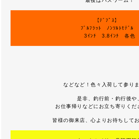
最後はバスワーム！
【ﾃﾞﾌﾟｽ】
ﾌﾞﾙﾌﾗｯﾄ ﾉﾝｿﾙﾄﾓﾃﾞ
3ｲﾝﾁ 3.8ｲﾝﾁ 各色
などなど！色々入荷して参り
是非、釣行前・釣行後や
お仕事帰りなどにお立ち寄りくだ
皆様の御来店、心よりお待ちして