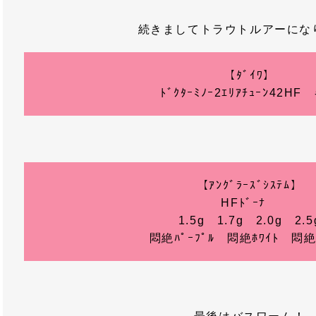
続きましてトラウトルアーにな
【ﾀﾞｲﾜ】
ﾄﾞｸﾀｰﾐﾉｰ2ｴﾘｱﾁｭｰﾝ42HF
【ｱﾝｸﾞﾗｰｽﾞｼｽﾃﾑ】
HFﾄﾞｰﾅ
1.5g 1.7g 2.0g 2.5
悶絶ﾊﾟｰﾌﾟﾙ 悶絶ﾎﾜｲﾄ 悶絶ｶ