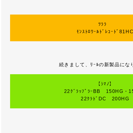
ﾂﾗﾗ
ﾓﾝｽﾄﾛﾜｰﾙﾄﾞﾚｺｰﾄﾞ81H
続きまして、ﾘｰﾙの新製品にな
【ｼﾏﾉ】
22ｸﾞﾗｯﾌﾟﾗｰBB 150HG・1
22ｸﾗﾄﾞDC 200HG