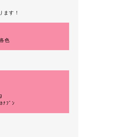
ります！
 各色
g
ﾅﾌﾞﾝ