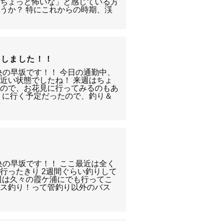
「ちょっと怖いな」と感じている方
うか？ 特にこれからの時期、渓
たしました！！
央の早坂です！！ 今日の通勤中、
近い状態でしたね！ 来週はちょ
すので、お花見に行ってみるのもあ
りに行く予定だったので、釣り＆
！
央の早坂です！！ ここ最近は全く
行ったきり 2週間ぐらい釣りして
週は久々の霞ケ浦にでも行ってこ
バス釣り！って管釣り以外のバス