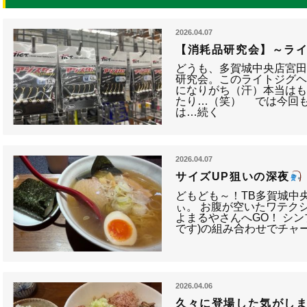
2026.04.07
【消耗品研究会】～ラ
どうも、多賀城中央店
研究会。このライトジグ
になりがち（汗）本当は
たり…（笑） では今回
は…続く
2026.04.07
サイズUP狙いの深夜
どもども～！TB多賀城中
ぃ。 お腹が空いたワテク
よまるやさんへGO！ シン
です)の組み合わせでチャ
2026.04.06
久々に登場した気がし