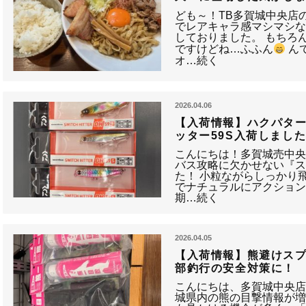
ども～！TB多賀城中央店
でレアキャラ感マシマシ
しておりました。 もちろ
ですけどね…ふふん
ん
オ…続く
2026.04.06
【入荷情報】ハクパタ
ッター59S入荷しまし
こんにちは！多賀城売中央
バス攻略に欠かせない『ス
た！ 小粒ながらしっかり
でナチュラルにアクショ
期…続く
2026.04.05
【入荷情報】熊避けス
部釣行の安全対策に！
こんにちは、多賀城中央店
城県内の熊の目撃情報が増