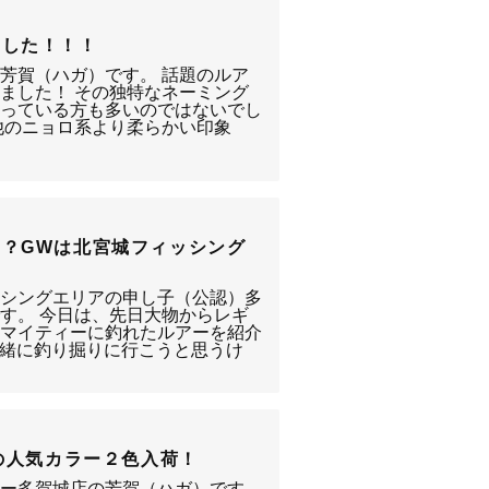
ました！！！
芳賀（ハガ）です。 話題のルア
ました！ その独特なネーミング
なっている方も多いのではないでし
他のニョロ系より柔らかい印象
？GWは北宮城フィッシング
ッシングエリアの申し子（公認）多
す。 今日は、先日大物からレギ
ルマイティーに釣れたルアーを紹介
一緒に釣り掘りに行こうと思うけ
ーの人気カラー２色入荷！
リー多賀城店の芳賀（ハガ）です。