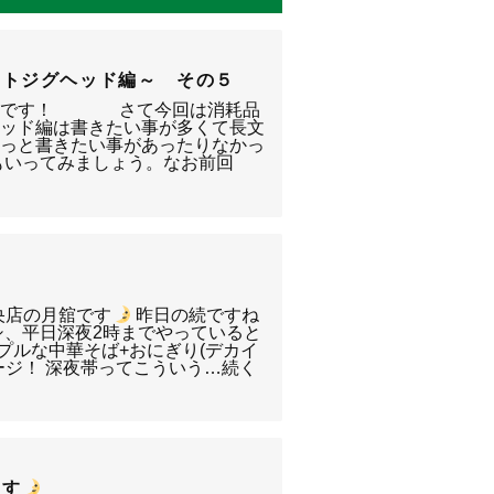
イトジグヘッド編～ その５
宮田です！ さて今回は消耗品
ヘッド編は書きたい事が多くて長文
もっと書きたい事があったりなかっ
もいってみましょう。なお前回
央店の月舘です
昨日の続ですね
シ、平日深夜2時までやっていると
プルな中華そば+おにぎり(デカイ
ージ！ 深夜帯ってこういう…続く
ます