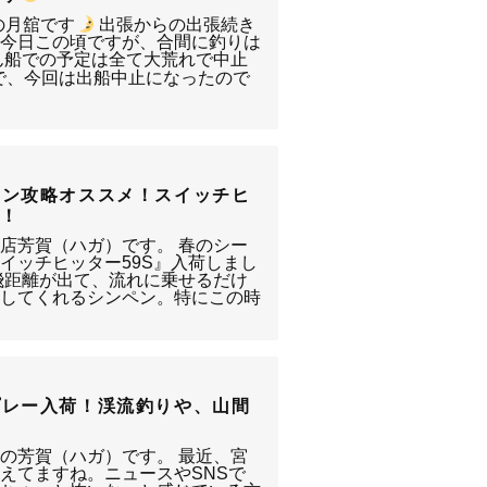
の月舘です
出張からの出張続き
な今日この頃ですが、合間に釣りは
ん船での予定は全て大荒れで中止
で、今回は出船中止になったので
ーン攻略オススメ！スイッチヒ
た！
店芳賀（ハガ）です。 春のシー
イッチヒッター59S』入荷しまし
飛距離が出て、流れに乗せるだけ
ンしてくれるシンペン。特にこの時
プレー入荷！渓流釣りや、山間
の芳賀（ハガ）です。 最近、宮
えてますね。ニュースやSNSで