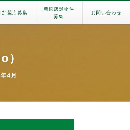
新規店舗物件
C加盟店募集
お問い合わせ
募集
uo）
6年4月