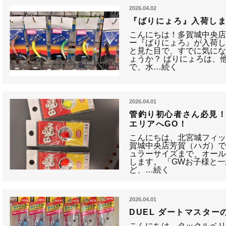
2026.04.02
『ばりにょろ』入荷し
こんにちは！多賀城中央店
ー『ばりにょろ』が入荷し
と見た目で、すでに気に
ょうか？ ばりにょろは、
で、水…続く
2026.04.01
管釣り初心者さん必見！
エリアへGO！
こんにちは、北宮城フィ
賀城中央店芳賀（ハガ）で
ュラーサイズまで、オー
します。 「GWお子様と
ど、…続く
2026.04.01
DUEL ダートマスタ
こんにちは、タックルベ