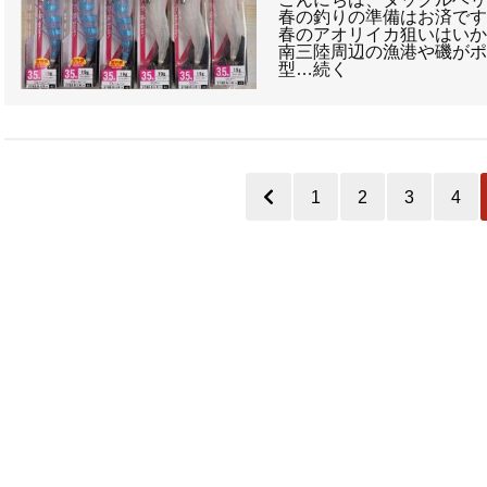
春の釣りの準備はお済で
春のアオリイカ狙いはいか
南三陸周辺の漁港や磯が
型…続く
1
2
3
4