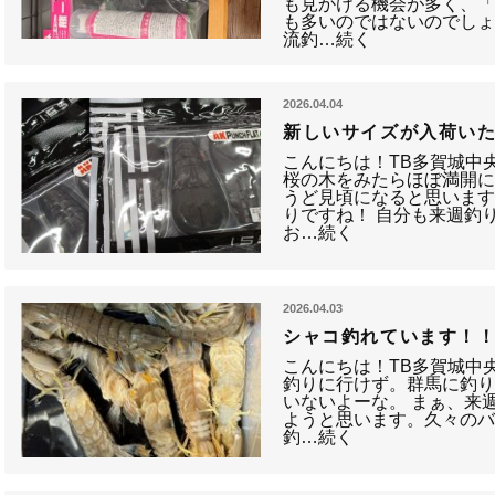
も見かける機会が多く、
も多いのではないのでしょ
流釣…続く
2026.04.04
新しいサイズが入荷い
こんにちは！TB多賀城中
桜の木をみたらほぼ満開に
うど見頃になると思いま
りですね！ 自分も来週釣
お…続く
2026.04.03
シャコ釣れています！
こんにちは！TB多賀城中
釣りに行けず。群馬に釣り
いないよーな。 まぁ、来
ようと思います。久々の
釣…続く