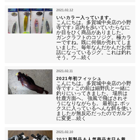
2021.02.12
いいカラー入っています。
こんにちは。多賀城中央店の小野
寺です♪ 店内を歩いていたらなに
か目をひく商品がありました。
ガンクラフトのコソジグ。極カラ
ーですね。既に何個か売れてしま
いました。毎年なんだかんだお世
話になっているジグ。これは釣れ
そう。ウ…続く
2021.02.11
2021年初フィッシュ
こんにちは。多賀城中央店の小野
寺です♪ この前は細野氏と一緒に
釣りにいってきました。 場所は
牡鹿方面へ。 強風で飛ばされそ
うになりながらも。 最初は､ボッ
クスに入っているへんな餌を使い
ましたが無反応だったのでガルプ
に変更…続く
2021.02.10
2021新製品＆人気商品本日も着