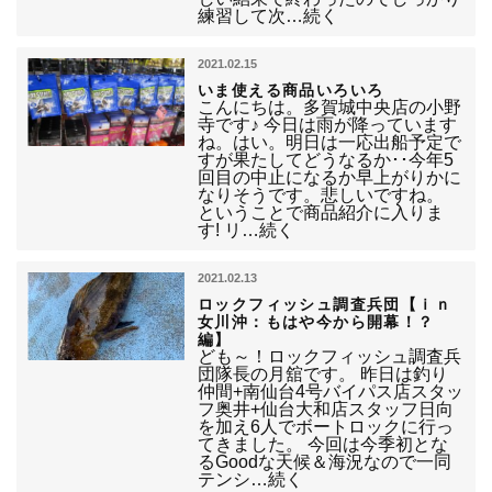
練習して次…続く
2021.02.15
いま使える商品いろいろ
こんにちは。多賀城中央店の小野
寺です♪ 今日は雨が降っています
ね。はい。明日は一応出船予定で
すが果たしてどうなるか･･今年5
回目の中止になるか早上がりかに
なりそうです。悲しいですね。
ということで商品紹介に入りま
す! リ…続く
2021.02.13
ロックフィッシュ調査兵団【ｉｎ
女川沖：もはや今から開幕！？
編】
ども～！ロックフィッシュ調査兵
団隊長の月舘です。 昨日は釣り
仲間+南仙台4号バイパス店スタッ
フ奥井+仙台大和店スタッフ日向
を加え6人でボートロックに行っ
てきました。 今回は今季初とな
るGoodな天候＆海況なので一同
テンシ…続く