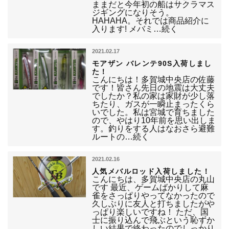
ままだと今年初の船はサクラマス
ジギングになりそう。
HAHAHA。それでは商品紹介に
入ります! メバミ…続く
2021.02.17
モアザン バレンテ90S入荷しまし
た！
こんにちは！多賀城中央店の佐藤
です！皆さん先日の地震は大丈夫
でしたか？私の家は家財が少し落
ちたり、ガスが一瞬止まったくら
いでした。私は宮城で育ちました
ので、やはり10年前を思い出しま
す。釣りをする人はなおさら避難
ルートの…続く
2021.02.16
人気メバルロッド入荷しました！
こんにちは、多賀城中央店の丸山
です 最近、ゲームばかりして麻
雀をさっぱりやってなかったので
久しぶりに友人と打ちましたがや
っぱり楽しいですね！ ただ、国
士に振り込んで飛ぶという恥ずか
しい結果で終わったのでしっかり