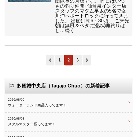
団隊長の月舘です。 昨日はいつ
もの釣り仲間+仙台泉インター店
スタッフのマダム早坂の5名で女
川沖へボートロックに行ってきま
した。 出船は朝6：30頃。 ご来光
朝は無風＆ベタに澄み潮(釣りは
し…続く
1
2
3
多賀城中央店（Tagajo Chuo）の新着記事
2026/08/09
ウォーターランド商品入ってます！
2026/08/08
メタルマスター揃ってます！