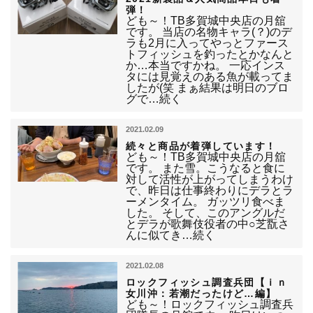
弾！
ども～！TB多賀城中央店の月舘
です。 当店の名物キャラ(？)のデ
ラも2月に入ってやっとファース
トフィッシュを釣ったとかなんと
か…本当ですかね。 一応インス
タには見覚えのある魚が載ってま
したが(笑 まぁ結果は明日のブロ
グで…続く
2021.02.09
続々と商品が着弾しています！
ども～！TB多賀城中央店の月舘
です。 また雪。こうなると食に
対して活性が上がってしまうわけ
で、昨日は仕事終わりにデラとラ
ーメンタイム。 ガッツリ食べま
した。 そして、このアングルだ
とデラが歌舞伎役者の中○芝翫さ
んに似てき…続く
2021.02.08
ロックフィッシュ調査兵団【ｉｎ
女川沖：若潮だったけど…編】
ども～！ロックフィッシュ調査兵