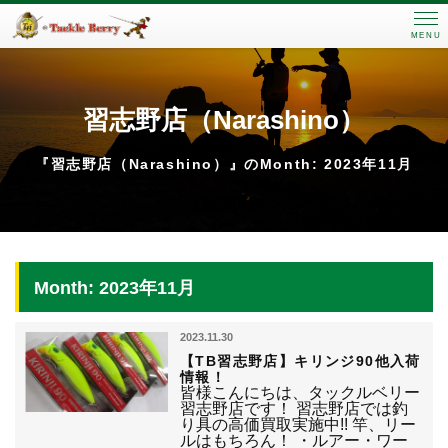
MENU
習志野店（Narashino）
『習志野店（Narashino）』のMonth: 2023年11月
Month: 2023年11月
2023.11.30
【TB習志野店】キリンジ90他入荷
情報！
皆様こんにちは、タックルベリー
習志野店です！ 習志野店では釣
り具の高価買取実施中!! 竿、リー
ルはもちろん！ ・ルアー・ワー