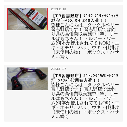
2023.11.10
【TB習志野店】ﾀﾞｲﾜ ﾌﾞﾗｯｸｼﾞｬｯｸ
ｽﾅｲﾊﾟｰﾍﾁX XH-240入荷！！
皆様こんにちは、タックルベリー
習志野店です！ 習志野店では釣
り具の高価買取実施中!! 竿、リー
ルはもちろん！ ・ルアー・ワー
ム(何本か使用されててもOK)・エ
ギ・オモリ、ハリ、ウキ・仕掛け
（未使用の物）・ボックス・ハサ
ミ…続く
2023.11.07
【TB習志野店】ｶﾞﾄﾘﾝｸﾞWﾋｰﾄｸﾞﾗ
ﾃﾞｰｼｮﾝﾀﾞｲﾜ用右入荷！！
皆様こんにちは、タックルベリー
習志野店です！ 習志野店では釣
り具の高価買取実施中!! 竿、リー
ルはもちろん！ ・ルアー・ワー
ム(何本か使用されててもOK)・エ
ギ・オモリ、ハリ、ウキ・仕掛け
（未使用の物）・ボックス・ハサ
ミ…続く