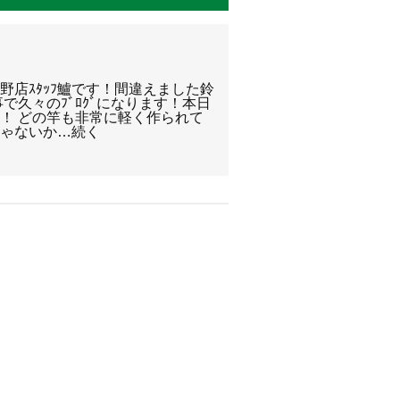
！
野店ｽﾀｯﾌ鱸です！間違えました鈴
で久々のﾌﾞﾛｸﾞになります！本日
す！ どの竿も非常に軽く作られて
じゃないか…続く