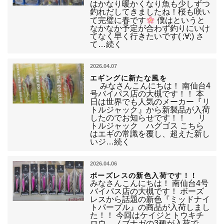
はかなり暖かくなり魚も少しずつ
釣れだしてきましたね！桜も咲い
て完璧に春です
僕はというと
なかなか予定が合わず釣りにいけ
てなく早く行きたいです( ;∀;) さ
て…続く
2026.04.07
エギングに新たな風を
みなさんこんにちは！ 南仙台4
号バイパス店の大槻です！！ 本
日は世界でも人気のメーカー『リ
トルジャック』から新製品が入荷
したのでお知らせです！！ リ
トルジャック ハグゴス こちら
はエギの常識を覆し、超えた新し
いジ…続く
2026.04.06
ボーズレスの新色入荷です！！
みなさんこんにちは！ 南仙台4号
バイパス店の大槻です！ ボーズ
レスから話題の新色『ミッドナイ
トパープル』の商品が入荷しまし
た！！ 今回はケイジとトウキチ
ロウ、ノブナガの3種が入荷で