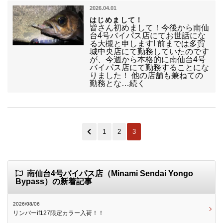
2026.04.01
はじめまして！
皆さん初めまして！今後から南仙
台4号バイパス店にてお世話にな
る大槻と申します! 前までは多賀
城中央店にて勤務していたのです
が、今週から本格的に南仙台4号
バイパス店にて勤務することにな
りました！ 他の店舗も兼ねての
勤務とな…続く
1
2
3
南仙台4号バイパス店（Minami Sendai Yongo
Bypass）の新着記事
2026/08/06
リンバーif127限定カラー入荷！！