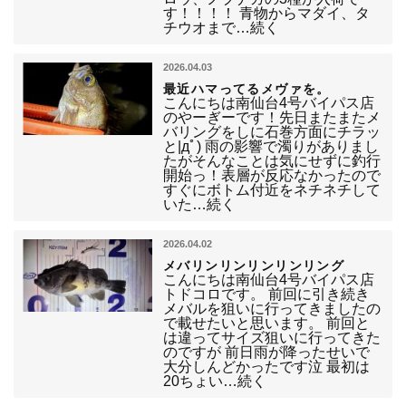
す！！！！ 青物からマダイ、タ
チウオまで…続く
2026.04.03
最近ハマってるメヴァを。
こんにちは南仙台4号バイパス店
のやーぎーです！先日またまたメ
バリングをしに石巻方面にチラッ
と|дﾟ) 雨の影響で濁りがありまし
たがそんなことは気にせずに釣行
開始っ！表層が反応なかったので
すぐにボトム付近をネチネチして
いた…続く
2026.04.02
メバリンリンリンリンリング
こんにちは南仙台4号バイパス店
トドコロです。 前回に引き続き
メバルを狙いに行ってきましたの
で載せたいと思います。 前回と
は違ってサイズ狙いに行ってきた
のですが 前日雨が降ったせいで
大分しんどかったです泣 最初は
20ちょい…続く