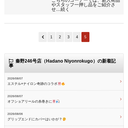
こちらのコーナーでは、新入荷品
やスタッフ一押し品をご紹介さ
せ…続く
1
2
3
4
5
秦野246号店（Hadano Niyonrokugo）の新着記
事
2026/08/07
エステル×ナイロン奇跡のコラボ
2026/08/07
オフショアリールの糸巻きに
2026/08/06
グリップエンドにカバーはいかが？