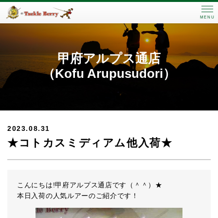
MENU
甲府アルプス通店
（Kofu Arupusudori）
2023.08.31
★コトカスミディアム他入荷★
こんにちは!甲府アルプス通店です（＾＾）★
本日入荷の人気ルアーのご紹介です！