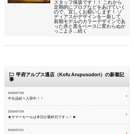
スタッフ保坂です！！ これから
定期的にブログなどをあげていく
ので、宜しくお願いします！ ゾ
ディアスがデザインを一新して、
前期モデルのカラーデザインであ
った赤と黒をベースに変わらぬか
っこよさ…続く
甲府アルプス通店（Kofu Arupusudori）の新着記
事
2026/07/30
中古品続々入荷中！！
2026/07/26
★サマーセールは本日が最終日ですッ！★
2026/07/21