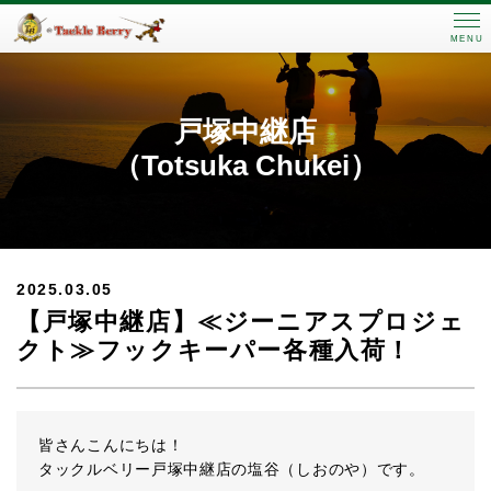
MENU
戸塚中継店
（Totsuka Chukei）
2025.03.05
【戸塚中継店】≪ジーニアスプロジェ
クト≫フックキーパー各種入荷！
皆さんこんにちは！
タックルベリー戸塚中継店の塩谷（しおのや）です。