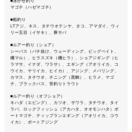
■泳がせ釣り
マゴチ（ハゼマゴチ）
■船釣り
LTアジ、キス、タチウオテンヤ、タコ、アマダイ、ウィ
リー五目（イサキ）、豚サバ
■ルアー釣り（ショア）
シーバス（バチ抜け、ウェーディング、ビッグベイト、
磯マル）、ヒラスズキ（磯ヒラ）、ショアジギング（ヒ
ラマサ、イナダ、ワラサ）、エギング（アオリイカ、コ
ウイカ、ヤリイカ、ヒイカ）、アジング、メバリング、
カマス、タチウオ、チニング（黒鯛）、ヒラメ、マゴ
チ、ブラックバス、管釣りトラウト
■ルアー釣り（オフショア）
キハダ（エビング）、カツオ、サワラ、タチウオ、タイ
ラバ、ロックフィッシュ（アカハタ、オオモンハタ）ボ
ートマゴチ、ティップランエギング（アオリイカ、コウ
イカ）、ボートアジング