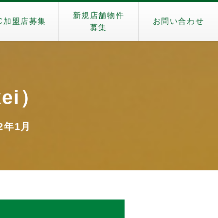
新規店舗物件
C加盟店募集
お問い合わせ
募集
ei）
22年1月