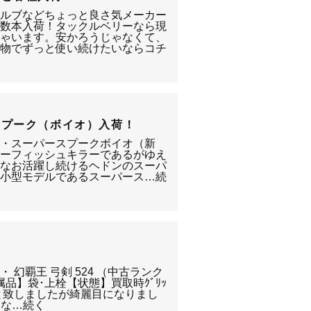
ボルブなどちょっと良さ気メーカー
が数本入荷！タックルベリーなら現
ちゃいます。安かろうじゃなくて、
の物でずっと使い続けたいならコチ
スプーク（ボイオ）入荷！
ン・スーパースプークボイオ（新
キッカーフィッシュキラーであるがゆえ
今なお活躍し続けるヘドンのスーパ
の小型モデルであるスーパース…続
 幻覇王 弓剣 524 （中古ランク
 【付属品】袋･上栓【状態】買取時ｸﾞﾘｯ
+と致しましたが綺麗目になりまし
うな…続く