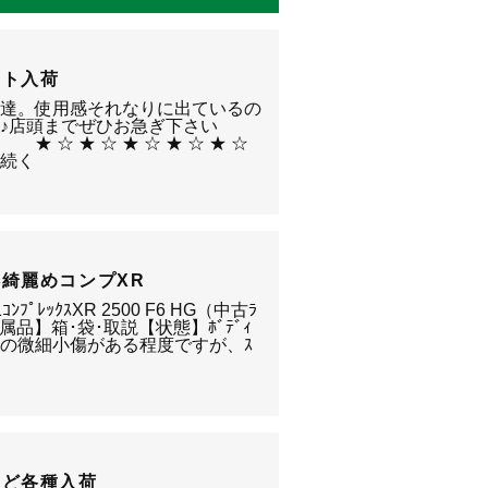
イト入荷
ー達。使用感それなりに出ているの
♪店頭までぜひお急ぎ下さい
 ☆ ★ ☆ ★ ☆ ★ ☆ ★ ☆
…続く
綺麗めコンプXR
ﾌﾟﾚｯｸｽXR 2500 F6 HG（中古ﾗ
 【付属品】箱･袋･取説【状態】ﾎﾞﾃﾞｨ
の微細小傷がある程度ですが、ｽ
など各種入荷