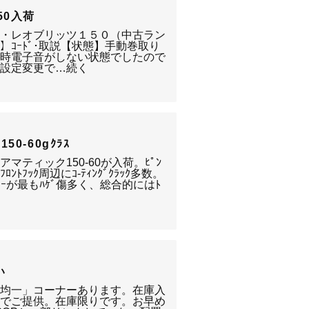
50入荷
ワ・レオブリッツ１５０（中古ラン
付属品】ｺｰﾄﾞ･取説【状態】手動巻取り
買取時電子音がしない状態でしたので
は設定変更で…続く
0-60gｸﾗｽ
マティック150-60が入荷。ﾋﾟﾝ
ﾛﾝﾄﾌｯｸ周辺にｺ-ﾃｨﾝｸﾞｸﾗｯｸ多数。
ﾗｰが最もﾊｹﾞ傷多く、総合的にはﾄ
い
「均一」コーナーあります。在庫入
格でご提供。在庫限りです。お早め