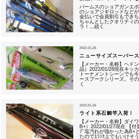
パームスのショアガンエ
のショアジギロッドなど
金払いで会員割引もでき
ちゃんとしたクオリティ
ラ！…続く
2022.01.28
ニューサイズスーパー
【メーカー・名称】ヘド
品）2022/01/28現在
トーナメントシーンでも
ースプークシリーズ。そ
く
2022.01.26
ライト系石鯛竿入荷！
【メーカー・名称】ダイワ・
B+）2022/01/27現在
ﾌﾟ塩汚れが強かった為B
たので1ﾗﾝｸ上でもいけそ