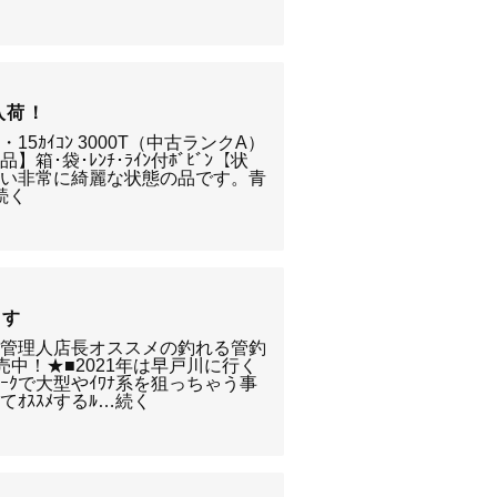
入荷！
5ｶｲｺﾝ 3000T（中古ランクA）
品】箱･袋･ﾚﾝﾁ･ﾗｲﾝ付ﾎﾞﾋﾞﾝ【状
ない非常に綺麗な状態の品です。青
続く
ます
元管理人店長オススメの釣れる管釣
売中！★■2021年は早戸川に行く
ﾞｬｰｸで大型やｲﾜﾅ系を狙っちゃう事
ｵｽｽﾒするﾙ…続く