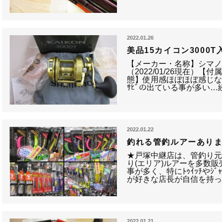
2022.01.26
美品15カイコン3000T
【メーカー・名称】シマノ・1
（2022/01/26現在）【付属
態】使用感ほぼほぼ感じ
ｻﾋﾞの出ている事が多い…
2022.01.22
釣れる管釣ルアーあり
★戸塚中継店は、管釣り
り(エリア)ルアーを多数販
事が多く、特にﾄｩｲｯﾁやｼ
が好きな店長が自信を持って
2022.01.21