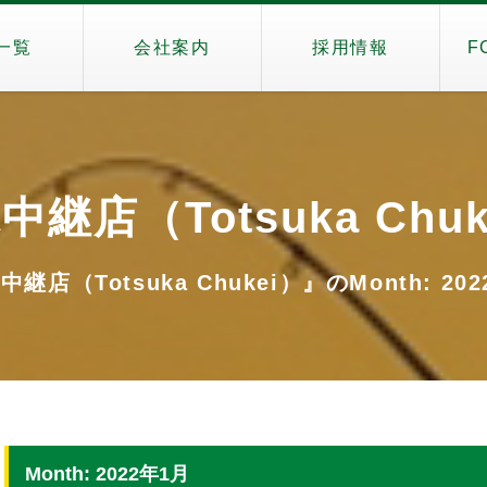
一覧
会社案内
採用情報
F
中継店（Totsuka Chuk
継店（Totsuka Chukei）』のMonth: 20
Month: 2022年1月