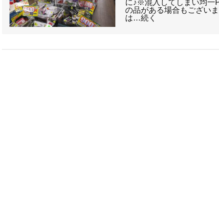
に♪※混入してしまい均一
の品がある場合もござい
は…続く