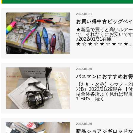
2022.01.31
お買い得中古ビッグベ
★新品で買うと高いルア
で、それなりにお安いです
♪2022/01/31在庫 ★
★ ☆ ★ ☆ ★ ☆ ★ ☆ ★
2022.01.30
バスマンにおすすめお得
【ﾒｰｶｰ・名称】シマノ・21ｺﾝ
ﾝｸB）2022/01/29現在
は全体各所よく見れば程度
ﾌﾟｰﾙｴｯ…続く
2022.01.29
新品ショアジギロッド