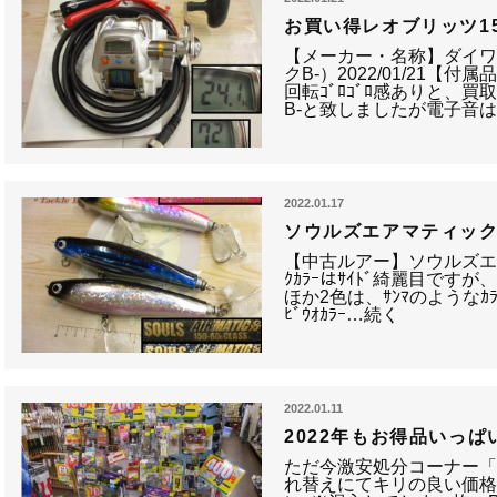
お買い得レオブリッツ1
【メーカー・名称】ダイ
クB-）2022/01/21【
回転ｺﾞﾛｺﾞﾛ感ありと、
B-と致しましたが電子音
2022.01.17
ソウルズエアマティック15
【中古ルアー】ソウルズエア
ｸｶﾗｰはｻｲﾄﾞ綺麗目ですが、ﾌ
ほか2色は、ｻﾝﾏのようなｶ
ﾋﾞｳｵｶﾗｰ…続く
2022.01.11
2022年もお得品いっぱ
ただ今激安処分コーナー
れ替えにてキリの良い価