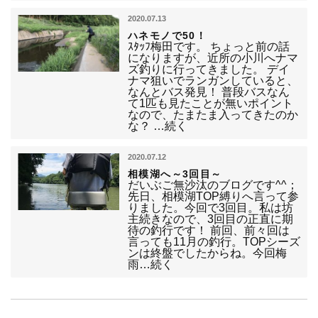
2020.07.13
ハネモノで50！
ｽﾀｯﾌ梅田です。 ちょっと前の話
になりますが、近所の小川へナマ
ズ釣りに行ってきました。 デイ
ナマ狙いでランガンしていると、
なんとバス発見！ 普段バスなん
て1匹も見たことが無いポイント
なので、たまたま入ってきたのか
な？ …続く
2020.07.12
相模湖へ～3回目～
だいぶご無沙汰のブログです^^；
先日、相模湖TOP縛りへ言って参
りました。今回で3回目。私は坊
主続きなので、3回目の正直に期
待の釣行です！ 前回、前々回は
言っても11月の釣行。TOPシーズ
ンは終盤でしたからね。今回梅
雨…続く