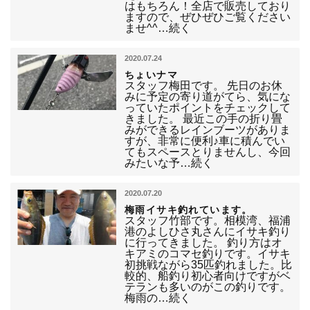
はもちろん！全店で販売しており
ますので、ぜひぜひご覧ください
ませ^^…続く
2020.07.24
ちょいナマ
スタッフ梅田です。 先日のお休
みに予定の寄り道がてら、気にな
っていたポイントをチェックして
きました。 最近この手の折り畳
みができるレインブーツがありま
すが、非常に便利♪車に積んでい
てもスペースとりませんし、今回
みたいな予…続く
2020.07.20
梅雨イサキ釣れています。
スタッフ竹部です。相模湾、福浦
港のよしひさ丸さんにイサキ釣り
に行ってきました。 釣り方はオ
キアミのコマセ釣りです。イサキ
初挑戦ながら35匹釣れました。比
較的、船釣り初心者向けですがベ
テランも多いのがこの釣りです。
梅雨の…続く