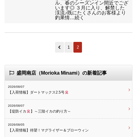
ル、春のシーズンイン間近でござ
います◎ ３月に入り、解禁した
渓流♪既にたくさんのお客様より
釣果情…続く
1
2
盛岡南店（Morioka Minami）の新着記事
2026/08/07
【入荷情報】ダートマックス2.5号
2026/08/07
【堤防イカ
】～三陸イカの釣り方～
2026/08/05
【入荷情報】待望！マグライザー＆ブローウィン