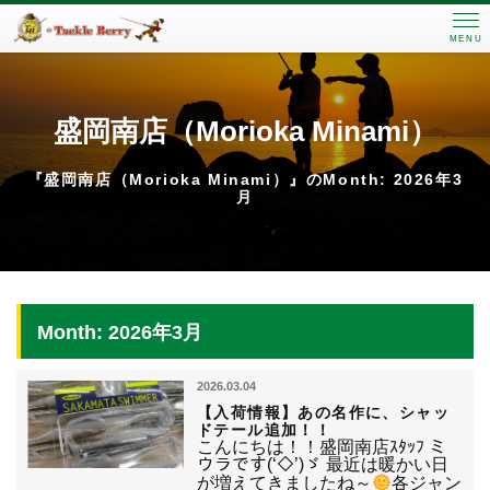
MENU
盛岡南店（Morioka Minami）
『盛岡南店（Morioka Minami）』のMonth: 2026年3
月
Month: 2026年3月
2026.03.04
【入荷情報】あの名作に、シャッ
ドテール追加！！
こんにちは！！盛岡南店ｽﾀｯﾌ ミ
ウラです(‘◇’)ゞ 最近は暖かい日
が増えてきましたね～
各ジャン