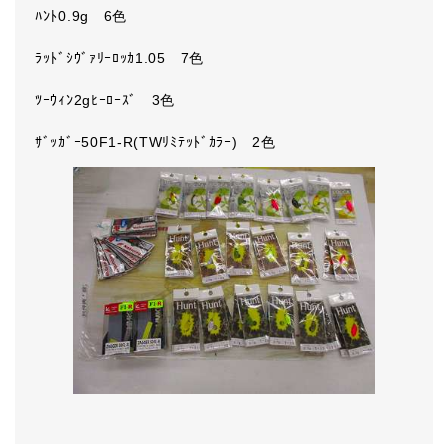
ﾊﾝﾄ0.9g 6色
ﾗｯﾄﾞｼｳﾞｧﾘｰﾛｯｶ1.05 7色
ﾂｰｳｨﾝ2gﾋｰﾛｰｽﾞ 3色
ｻﾞｯｶﾞｰ50F1-R(TWﾘﾐﾃｯﾄﾞｶﾗｰ) 2色