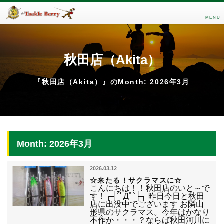
MENU
秋田店（Akita）
『秋田店（Akita）』のMonth: 2026年3月
Month: 2026年3月
2026.03.12
☆来たる！サクラマスに☆
こんにちは！！秋田店のいと～で
す！┌┤´ﾟДﾟ`├┐ 昨日今日と秋田
店に出没中でございます お隣山
形県のサクラマス。今年はかなり
不作か・・・？ならば秋田河川に