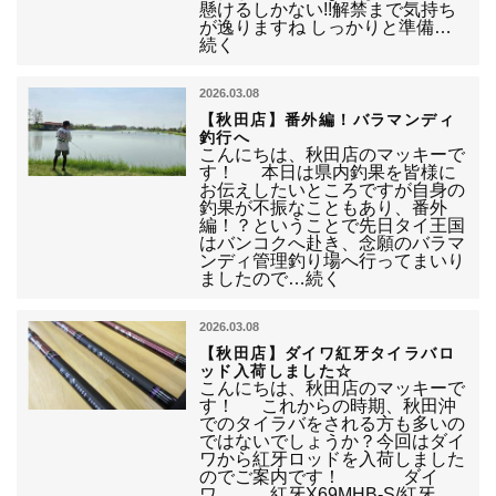
懸けるしかない!!解禁まで気持ち
が逸りますね しっかりと準備…
続く
2026.03.08
【秋田店】番外編！バラマンディ
釣行へ
こんにちは、秋田店のマッキーで
す！ 本日は県内釣果を皆様に
お伝えしたいところですが自身の
釣果が不振なこともあり、番外
編！？ということで先日タイ王国
はバンコクへ赴き、念願のバラマ
ンディ管理釣り場へ行ってまいり
ましたので…続く
2026.03.08
【秋田店】ダイワ紅牙タイラバロ
ッド入荷しました☆
こんにちは、秋田店のマッキーで
す！ これからの時期、秋田沖
でのタイラバをされる方も多いの
ではないでしょうか？今回はダイ
ワから紅牙ロッドを入荷しました
のでご案内です！ ダイ
ワ 紅牙X69MHB-S/紅牙