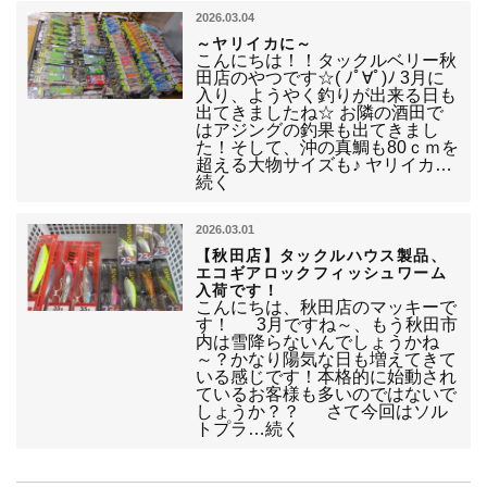
2026.03.04
～ヤリイカに～
こんにちは！！タックルベリー秋
田店のやつです☆( ﾉﾟ∀ﾟ)ﾉ 3月に
入り、ようやく釣りが出来る日も
出てきましたね☆ お隣の酒田で
はアジングの釣果も出てきまし
た！そして、沖の真鯛も80ｃｍを
超える大物サイズも♪ ヤリイカ…
続く
2026.03.01
【秋田店】タックルハウス製品、
エコギアロックフィッシュワーム
入荷です！
こんにちは、秋田店のマッキーで
す！ 3月ですね～、もう秋田市
内は雪降らないんでしょうかね
～？かなり陽気な日も増えてきて
いる感じです！本格的に始動され
ているお客様も多いのではないで
しょうか？？ さて今回はソル
トプラ…続く