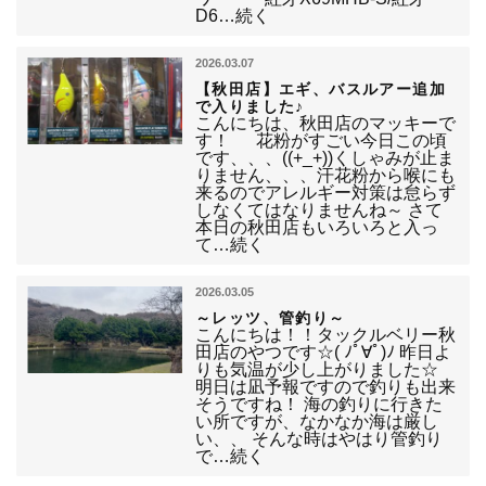
D6…続く
2026.03.07
【秋田店】エギ、バスルアー追加
で入りました♪
こんにちは、秋田店のマッキーで
す！ 花粉がすごい今日この頃
です、、、((+_+))くしゃみが止ま
りません、、、汗花粉から喉にも
来るのでアレルギー対策は怠らず
しなくてはなりませんね～ さて
本日の秋田店もいろいろと入っ
て…続く
2026.03.05
～レッツ、管釣り～
こんにちは！！タックルベリー秋
田店のやつです☆( ﾉﾟ∀ﾟ)ﾉ 昨日よ
りも気温が少し上がりました☆
明日は凪予報ですので釣りも出来
そうですね！ 海の釣りに行きた
い所ですが、なかなか海は厳し
い、、 そんな時はやはり管釣り
で…続く