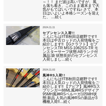
～！！ まだ波は高いですが、風
も落ち着き、このまま週末まで天
気がもてばいいですね♪ さて、本
日はいよいよ本格シーズンを迎え
た、 …続く
2024.11.11
セブンセンス入荷!!
こんにちは!!TB秋田店郷野です!!
本日は中古ロッドの入荷情報をご
紹介します!! 【Gクラフト】セブ
ンセンスTR MSS-1062SS-TR モ
ンスターサーフ状態:ABランク付
属品:袋 状態良好のセブンセンス
入荷しまし…続く
2024.11.02
風神RS入荷!!
こんにちは!!TB秋田店郷野です!!
本日は人気ロッドの入荷情報をご
紹介します!! 【アピア】風神RSス
プリンガー88ML風神RSデザイア
95MH風神RSベルーガ105MH状
態:新品 人気の風神RSの新品が3
機種入荷!!…続く