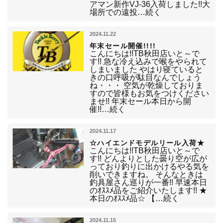
アマン新作VJ-36入荷しました!!大
場所での遠投…続く
2024.11.22
年末セール開催!!!!
こんにちは!!TB秋田店いと～で
す!! 急な冷え込みで喉をやられて
しまいました やはり寝ていると
きの口呼吸が駄目なんでしょう
ね・・・ 空気が乾燥しておりま
すので皆様もお気をつけください
ませ!! 年末セール本日から開
催!!…続く
2024.11.17
☆ハイエンドモデルリール入荷★
こんにちは!!TB秋田店いと～で
す!! どんよりとした曇り空が広が
っており釣りに出かけるやる気を
削いできますね。 そんなときは
釣具屋さん巡りが一番!! 早速本日
のｵｽｽﾒ品をご紹介いたします!! ★
本日のｵｽｽﾒ品☆ 【…続く
2024.11.15