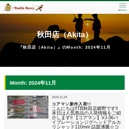
MENU
秋田店（Akita）
『秋田店（Akita）』のMonth: 2024年11月
Month: 2024年11月
2024.11.29
コアマン新作入荷!!
こんにちは!!TB秋田店郷野です!!
本日は人気商品の入荷情報をご紹
介します!! 【コアマン】VJ-36バ
イブレーションジグヘッドアルカ
リシャッド110mm 話題沸騰☆コ