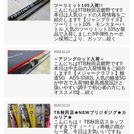
ツーリミット105入荷!!
こんにちは!!TB秋田店郷野です!!
本日は人気ロッドの入荷情報をご
紹介します!! 【ジャンプライズ】
ツーリミット105 モンスターバ
トル 人気のツーリミット105が新
品で入荷しました!!中弾性カーボ
ン採用により、ガッツ…続く
2024.11.14
～アジングロッド入荷～
こんにちは!!TB秋田店郷野です!!
本日は中古品の入荷情報をご紹介
します!! 【メジャークラフト】鯵
道5G AD5-S582L 人気の鯵道5G
が中古で入荷!!軽量高感度設計と
扱いやすい調子で初心者の方にも
オススメ!!堤…続く
2024.11.13
TB秋田店★NEWブリジギジグ★カ
ルリア★
こんにちは！ TB秋田店スタッフ
すずきです（＾＾）♪ 昨晩の雨か
ら一変、今日は天気いいですね