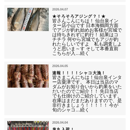
2026.04.07
★そろそろアジング？！★
皆さんこんにちは！ 仙台泉イン
ター店小山です 日本海鶴岡方面
でアジが釣れ始めお客様が宮城で
は待ちきれずに釣行！ 結果はコ
チチラ 何やら宮城でもアジが釣
れたらしいですよ 私も調査しよ
うと思いま～す そして本番直前
こちらが入…続く
2026.04.05
速報！！！！シャコ大漁！
皆さまこんにちは！仙台泉インタ
ー店粟津です。 本日は当店のマ
ダムがお知り合いから釣果をいた
だいたのでご紹介！！ 先日当店
でも仕掛けのご紹介しています。
在庫はまだまだありますので、是
非行きましょう！！！！！ 今が
旬のシャコ…続く
2026.04.04
鬼丸入荷！