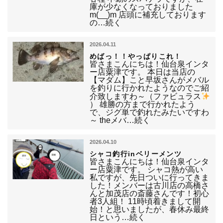
庫が少なくなっておりました
m(__)m 店頭に補充しております
の…続く
2026.04.11
めばっ！！やっぱりこれ！
皆さまこんにちは！仙台泉インタ
ー店粟津です。 本日は当店の
【マダム】こと早坂さんがメバル
を釣りに行かれたようなのでご紹
介致しますわ～（ファビュラス
） 雄勝の方まで行かれたよう
で、ジグ単で釣れたみたいですわ
～ theメバ…続く
2026.04.10
シャコ釣行inベリーメンツ
皆さまこんにちは！仙台泉インタ
ー店粟津です。 シャコ熱が高い
私ですが、先日ついに行ってきま
した！メンバーは古川店の高橋さ
んと加茂店の斎藤さんです！初心
者3人組！ 11時頃着きまして開
始！と思いましたが、春休み最終
日という…続く