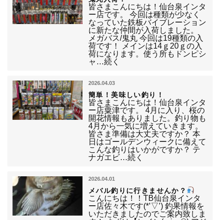
皆さまこんにちは！仙台泉インタ
ー店です。 今回は種類が少なく
なっていた鉄板バイブレーション
に新たな仲間が入荷しました。
メガバス/鬼丸 今回は19種類の入
荷です！ メインは14ｇ20ｇの入
荷になります。使う所もドンピシ
ャ…続く
2026.04.03
簡単！美味しい釣り！
皆さまこんにちは！仙台泉インタ
ー店粟津です。 4月に入り、桜の
開花情報もありました。釣り物も
4月から一気に増えていきます。
皆さま準備は大丈夫ですか？ 本
日はゴールデンウィークに備えて
こんな釣りはいかがですか？ テ
ナガエビ…続く
2026.04.01
メバル釣りに行きませんか？
こんにちは！！TB仙台泉インタ
ー店佐々木です(*’▽’) 釣果情報を
いただきましたのでご案内致しま