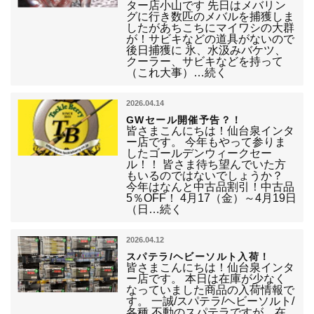
ター店小山です 先日はメバリン
グに行き数匹のメバルを捕獲しま
したがあちこちにマイワシの大群
が！サビキなどの道具がないので
後日捕獲に 氷、水汲みバケツ、
クーラー、サビキなどを持って
（これ大事）…続く
2026.04.14
GWセール開催予告？！
皆さまこんにちは！仙台泉インタ
ー店です。 今年もやって参りま
したゴールデンウィークセー
ル！！ 皆さま待ち望んでいた方
もいるのではないでしょうか？
今年はなんと中古品割引！中古品
5％OFF！ 4月17（金）～4月19日
（日…続く
2026.04.12
スパテラ/ヘビーソルト入荷！
皆さまこんにちは！仙台泉インタ
ー店です。 本日は在庫が少なく
なっていました商品の入荷情報で
す。 一誠/スパテラ/ヘビーソルト/
各種 不動のスパテラですが、在