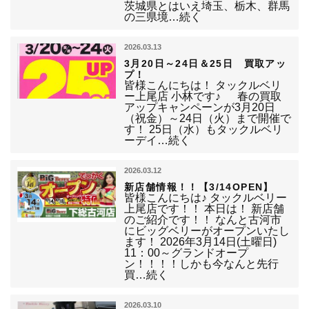
茨城県とはいえ埼玉、栃木、群馬
の三県境…続く
2026.03.13
3月20日～24日＆25日 買取アッ
プ！
皆様こんにちは！ タックルベリ
ー上尾店 小林です♪ 春の買取
アップキャンペーンが3月20日
（祝金）～24日（火）まで開催で
す！ 25日（水）もタックルベリ
ーデイ…続く
2026.03.12
新店舗情報！！【3/14OPEN】
皆様こんにちは♪ タックルベリー
上尾店です！！ 本日は！ 新店舗
のご紹介です！！ なんと古河市
にビッグベリーがオープンいたし
ます！ 2026年3月14日(土曜日)
11：00～グランドオープ
ン！！！！しかも今なんと先行
買…続く
2026.03.10