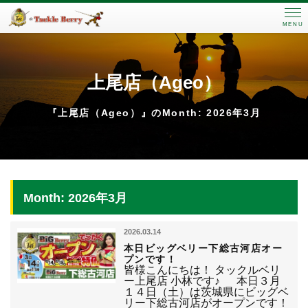
MENU
上尾店（Ageo）
『上尾店（Ageo）』のMonth: 2026年3月
Month: 2026年3月
2026.03.14
本日ビッグベリー下総古河店オー
プンです！
皆様こんにちは！ タックルベリ
ー上尾店 小林です♪ 本日３月
１４日（土）は茨城県にビッグベ
リー下総古河店がオープンです！