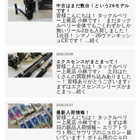
中古はまだ数台！という26モデル
です！
皆様こんにちは！ タックルベリ
ー上尾店 小林です♪ まだタック
ルベリー全体でもごくわずかしか
無いリール2台も入荷しました！
1台目！ シマノ・26ヴァンキッシ
ュCEです！ …続く
2026.03.08
エクスセンスがまとまって！
皆様こんにちは！ タックルベリ
ー上尾店 小林です♪ 土日はた
くさんの買取持ち込みありました
～！ 皆様ありがとうございます♪
まずはエクスセンスシリーズがま
とまっ…続く
2026.03.07
最新入荷情報！
皆様こんにちは！ タックルベリ
ー上尾店 小林です♪ まずは本
日の新品入荷情報～ エリアトラ
ウト用にサウリブのニョロン～届
いています！ ボトム用のニョロ