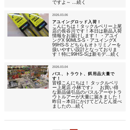
ですよ～ …続く
2026.03.06
アユイングロッド入荷！
こんにちは！タックルベリー上尾
店の長谷川です！本日は新品入荷
情報をお届けします！ ・アユイ
ングX 90MLS-S・アユイングX
99HS-S どちらもオトリミノーを
扱いやすい設計となっておりま
す！特に99HS-Sは新モデ…続く
2026.03.04
バス、トラウト、餌用品大量で
す！
皆様こんにちは！ タックルベリ
ー上尾店 小林です♪ お買い得
な新品値引品のバスルアーやトラ
ウトルアーが大量に届きました！
昨日～本日にかけてどんどん並べ
ましたの…続く