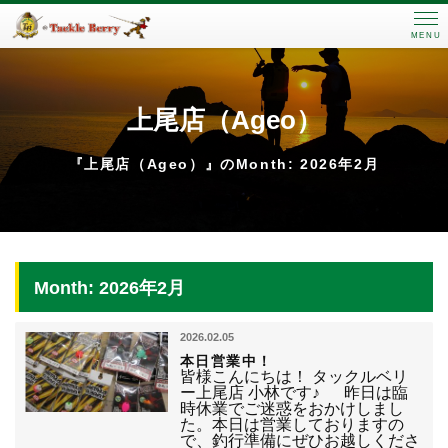
MENU
上尾店（Ageo）
『上尾店（Ageo）』のMonth: 2026年2月
Month: 2026年2月
2026.02.05
本日営業中！
皆様こんにちは！ タックルベリ
ー上尾店 小林です♪ 昨日は臨
時休業でご迷惑をおかけしまし
た。本日は営業しておりますの
で、釣行準備にぜひお越しくださ