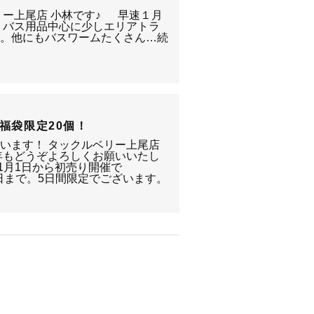
リー上尾店 小林です♪ 早速１月
 バス用品中心に少しエリアトラ
よ。他にもバスワームたくさん…続
 福袋限定20個！
います！ タックルベリー上尾店
6年もどうぞよろしくお願いいたし
1月1日から初売り開催で
5日まで。5日間限定でございます。