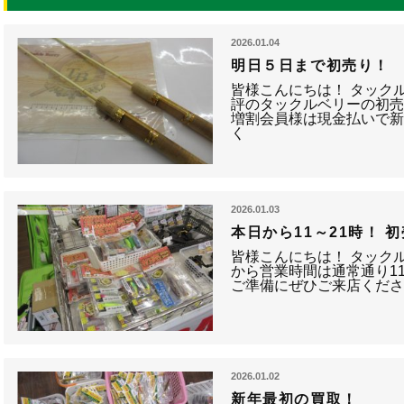
2026.01.04
明日５日まで初売り！
皆様こんにちは！ タック
評のタックルベリーの初
増割会員様は現金払いで
く
2026.01.03
本日から11～21時！ 
皆様こんにちは！ タック
から営業時間は通常通り11
ご準備にぜひご来店くださ
2026.01.02
新年最初の買取！