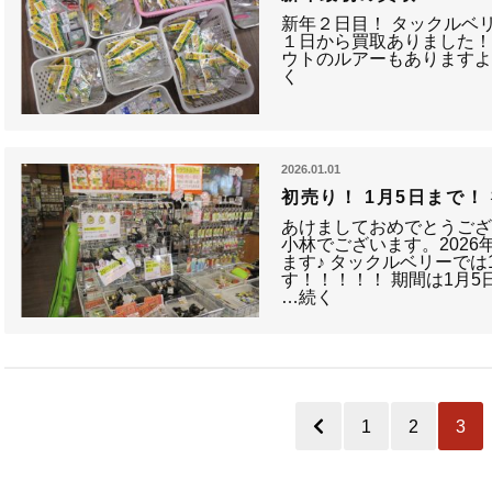
新年２日目！ タックルベ
１日から買取ありました！
ウトのルアーもあります
く
2026.01.01
初売り！ 1月5日まで！
あけましておめでとうござ
小林でございます。202
ます♪ タックルベリーでは
す！！！！！ 期間は1月
…続く
1
2
3