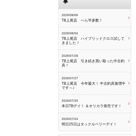
事
2026/08/06
TB上尾店 へら竿多数！
2026/08/04
TB上尾店 ハイブリッドクロス試して
きました！
2026/07/28
TB上尾店 引き続き買い取った中古釣
具！
2026/07/27
TB上尾店 今年最大！ 中古釣具激増中
です～♪
2026/07/25
本日TBデイ！ ＆オリカラ発売です！
2026/07/24
明日25日はタックルベリーデイ！