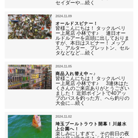
セイダーや…続く
2024.11.09
オールドスピナー！
皆様こんにちは！ タックルベリ
ー上尾店 小林です♪ 連日オー
ルドルアーを店頭に出しておりま
すが、本日はスピナー！ メップ
ス、アルター、ブレットン、セル
タなどなど…続く
2024.11.05
商品入れ替え中～♪
皆様こんにちは！ タックルベリ
ー上尾店 小林です♪ 3連休はた
くさんのご来店ありがとうござい
ました！ 近郊ポイントで40アッ
プのバスを釣った方、へら釣りの
大会に…続く
2024.11.02
埼玉プールトラウト開幕！川越水
上公園へ！
楽しみにしすぎて、その前日の夜