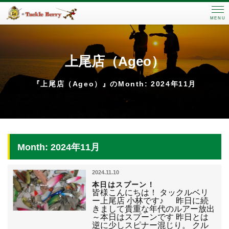
MENU
上尾店（Ageo）
『上尾店（Ageo）』のMonth: 2024年11月
Month: 2024年11月
2024.11.10
本日はスプーン！
皆様こんにちは！ タックルベリ
ー上尾店 小林です♪ 昨日に続
きまして貴重な年代のルアー放出
～本日はスプーンです 昨日とは
逆に少しスピナー混じり。 クル