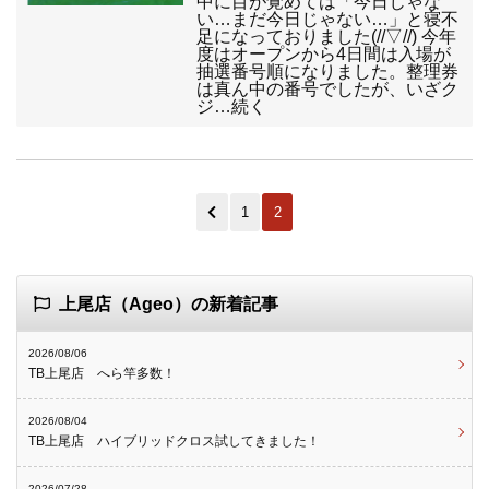
中に目が覚めては「今日じゃな
い…まだ今日じゃない…」と寝不
足になっておりました(//▽//) 今年
度はオープンから4日間は入場が
抽選番号順になりました。整理券
は真ん中の番号でしたが、いざク
ジ…続く
1
2
上尾店（Ageo）の新着記事
2026/08/06
TB上尾店 へら竿多数！
2026/08/04
TB上尾店 ハイブリッドクロス試してきました！
2026/07/28