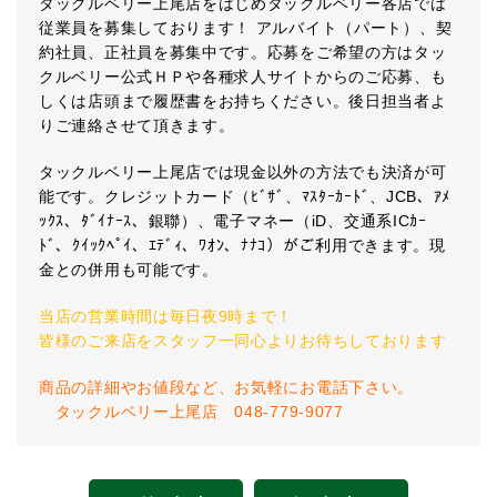
タックルベリー上尾店をはじめタックルベリー各店では
従業員を募集しております！ アルバイト（パート）、契
約社員、正社員を募集中です。応募をご希望の方はタッ
クルベリー公式ＨＰや各種求人サイトからのご応募、も
しくは店頭まで履歴書をお持ちください。後日担当者よ
りご連絡させて頂きます。
タックルベリー上尾店では現金以外の方法でも決済が可
能です。クレジットカード（ﾋﾞｻﾞ、ﾏｽﾀｰｶｰﾄﾞ、JCB、ｱﾒ
ｯｸｽ、ﾀﾞｲﾅｰｽ、銀聯）、電子マネー（iD、交通系ICｶｰ
ﾄﾞ、ｸｲｯｸﾍﾟｲ、ｴﾃﾞｨ、ﾜｵﾝ、ﾅﾅｺ）がご利用できます。現
金との併用も可能です。
当店の営業時間は毎日夜9時まで！
皆様のご来店をスタッフ一同心よりお待ちしております
商品の詳細やお値段など、お気軽にお電話下さい。
タックルベリー上尾店 048-779-9077