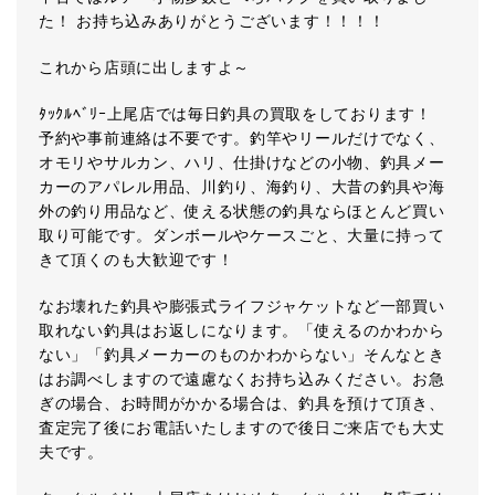
た！ お持ち込みありがとうございます！！！！
これから店頭に出しますよ～
ﾀｯｸﾙﾍﾞﾘｰ上尾店では毎日釣具の買取をしております！
予約や事前連絡は不要です。釣竿やリールだけでなく、
オモリやサルカン、ハリ、仕掛けなどの小物、釣具メー
カーのアパレル用品、川釣り、海釣り、大昔の釣具や海
外の釣り用品など、使える状態の釣具ならほとんど買い
取り可能です。ダンボールやケースごと、大量に持って
きて頂くのも大歓迎です！
なお壊れた釣具や膨張式ライフジャケットなど一部買い
取れない釣具はお返しになります。「使えるのかわから
ない」「釣具メーカーのものかわからない」そんなとき
はお調べしますので遠慮なくお持ち込みください。お急
ぎの場合、お時間がかかる場合は、釣具を預けて頂き、
査定完了後にお電話いたしますので後日ご来店でも大丈
夫です。