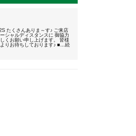
2S たくさんありま～す♪ ご来店
ーシャルディスタンスに 御協力
しくお願い申し上げます。 皆様
よりお待ちしております♪ ■…続