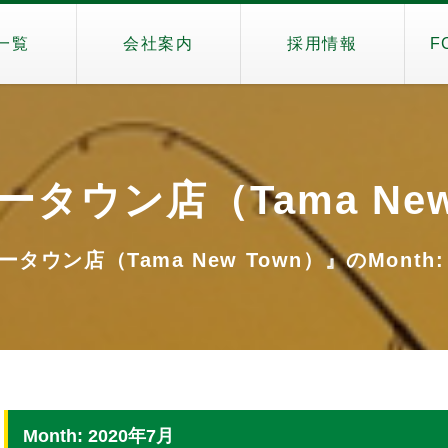
一覧
会社案内
採用情報
F
タウン店（Tama New
タウン店（Tama New Town）』のMonth: 
Month: 2020年7月