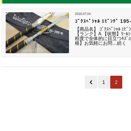
2020.07.04
ｺﾞｸｽﾍﾟｼｬﾙ ｴﾋﾞﾝｸﾞ 195
【商品名】 ｺﾞｸｽﾍﾟｼｬﾙ ｴ
【ランク】A 【状態】ﾘｰﾙ
程度で全体的に目立つｷｽﾞ
格】お気軽にお問…続く
1
2