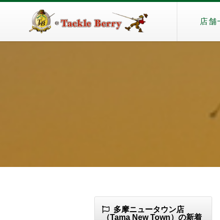
店舗
多摩ニュータウン店
（Tama New Town）の新着