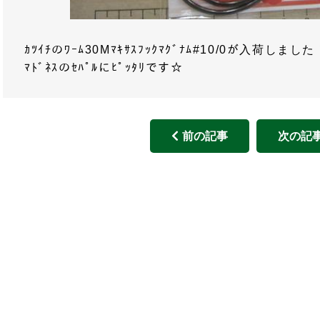
ｶﾂｲﾁのﾜｰﾑ30Mﾏｷｻｽﾌｯｸﾏｸﾞﾅﾑ#10/0が入荷しました
ﾏﾄﾞﾈｽのｾﾊﾟﾙにﾋﾟｯﾀﾘです☆
前の記事
次の記