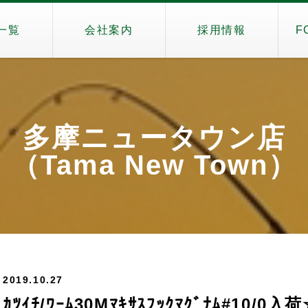
一覧
会社案内
採用情報
F
多摩ニュータウン店
（Tama New Town）
2019.10.27
ｶﾂｲﾁ/ﾜｰﾑ30Mﾏｷｻｽﾌｯｸﾏｸﾞﾅﾑ#10/0入