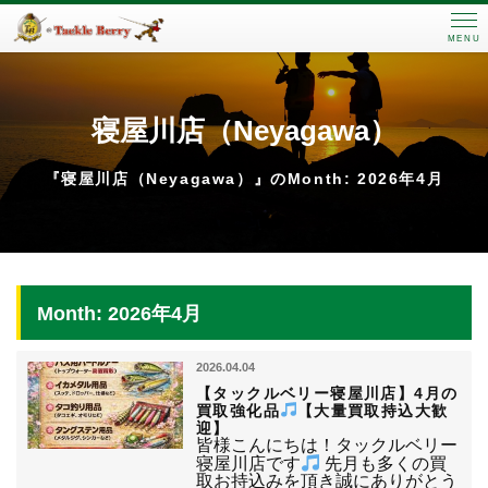
MENU
寝屋川店（Neyagawa）
『寝屋川店（Neyagawa）』のMonth: 2026年4月
Month: 2026年4月
2026.04.04
【タックルベリー寝屋川店】4月の
買取強化品
【大量買取持込大歓
迎】
皆様こんにちは！タックルベリー
寝屋川店です
先月も多くの買
取お持込みを頂き誠にありがとう