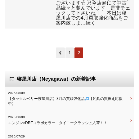
ございます☆ 只今店頭にて中古
品続々と並んでいます！是非チェ
ックして下さいね！！ 本日は寝
屋川店での4月買取強化商品をご
案内致しま…続く
1
2
寝屋川店（Neyagawa）の新着記事
2026/08/09
【タックルベリー寝屋川店】8月の買取強化品
【釣具の買換え応援
中】
2026/08/08
エンジン×DRTコラボカラー タイニークラッシュ入荷！！
2026/07/29