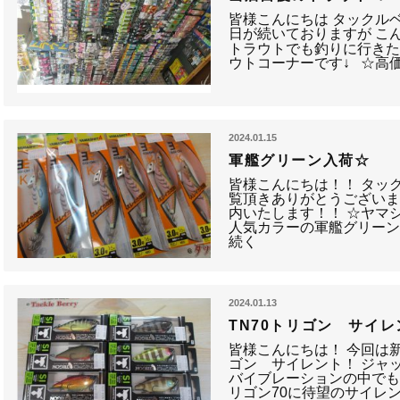
皆様こんにちは タックル
日が続いておりますが こ
トラウトでも釣りに行き
ウトコーナーです↓ ☆高
2024.01.15
軍艦グリーン入荷☆
皆様こんにちは！！ タッ
覧頂きありがとうございま
内いたします！！ ☆ヤマシ
人気カラーの軍艦グリーン
続く
2024.01.13
TN70トリゴン サイ
皆様こんにちは！ 今回は新
ゴン サイレント！ ジャ
バイブレーションの中でも
リゴン70に待望のサイレ