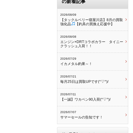
の新着記事
2026/08/09
【タックルベリー寝屋川店】8月の買取
強化品
【釣具の買換え応援中】
2026/08/08
エンジン×DRTコラボカラー タイニー
クラッシュ入荷！！
2026/07/29
イカメタル釣果～！
2026/07/21
毎月25日は買取UPです(^▽^)/
2026/07/11
【一誠】ワカペン90入荷(^▽^)/
2026/07/07
サマーセールの告知です！