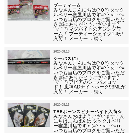
ブーティー☆
みなさんこんにちは(^Ｏ^) タック
ルベリー寝屋川店です=^・ω・^=
いつも当店のブログをご覧いただ
き 誠にありがとうございます(*
´▽｀*) マグバイトのアジングワ
ーム！ ブーティーシェイク1.4が
入荷！ メーカー …続く
2020.08.18
シーバスに♪
みなさんこんにちは(^Ｏ^) タック
ルベリー寝屋川店です=^・ω・^=
いつも当店のブログをご覧いただ
き 誠にありがとうございます(*
´▽｀*) アピアのシーバスロッ
ド！ 風神ADナイトホーク93MLが
入荷！ メーカー …続く
2020.08.13
TEEボーンスピナーベイト入荷☆
みなさんおはようございますこん
にちはこんばんは タックルベリ
ー寝屋川店ですｎ(=^・ω・^=)ｎ
いつも当店のブログをご覧いただ