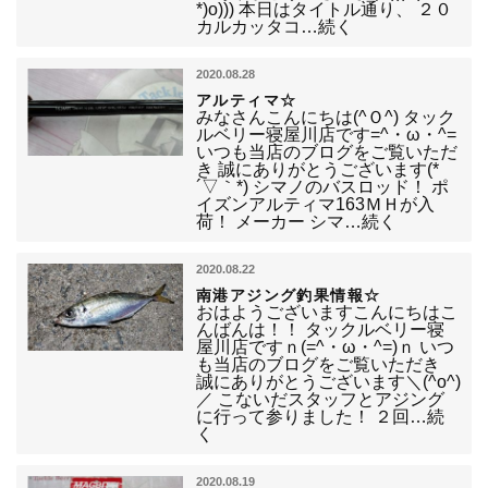
*)o))) 本日はタイトル通り、 ２０
カルカッタコ…続く
2020.08.28
アルティマ☆
みなさんこんにちは(^Ｏ^) タック
ルベリー寝屋川店です=^・ω・^=
いつも当店のブログをご覧いただ
き 誠にありがとうございます(*
´▽｀*) シマノのバスロッド！ ポ
イズンアルティマ163ＭＨが入
荷！ メーカー シマ…続く
2020.08.22
南港アジング釣果情報☆
おはようございますこんにちはこ
んばんは！！ タックルベリー寝
屋川店ですｎ(=^・ω・^=)ｎ いつ
も当店のブログをご覧いただき
誠にありがとうございます＼(^o^)
／ こないだスタッフとアジング
に行って参りました！ ２回…続
く
2020.08.19