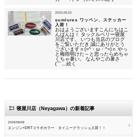
2020.08.03
sumlures ワッペン、ステッカー
入荷！
おはようございますこんにちはこ
んばんは！ タックルベリー寝屋
川店です。 いつも当店のブログ
をご覧いただき 誠にありがとう
ございますｎ(=^・ω・^=)ｎ やっ
と梅雨明けた～と思ったらめちゃ
くちゃ暑い。 なんやこの暑さ
(￣…続く
寝屋川店（Neyagawa）の新着記事
2026/08/08
エンジン×DRTコラボカラー タイニークラッシュ入荷！！