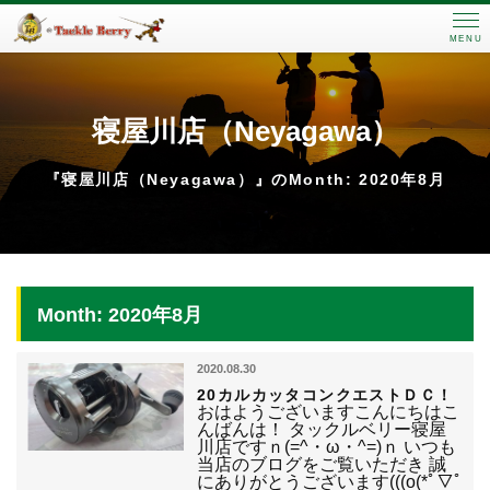
MENU
寝屋川店（Neyagawa）
『寝屋川店（Neyagawa）』のMonth: 2020年8月
Month: 2020年8月
2020.08.30
20カルカッタコンクエストＤＣ！
おはようございますこんにちはこ
んばんは！ タックルベリー寝屋
川店ですｎ(=^・ω・^=)ｎ いつも
当店のブログをご覧いただき 誠
にありがとうございます(((o(*ﾟ▽ﾟ