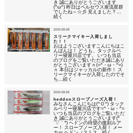
き 誠にありがとうございます
(^ω^) 昨日はペルセウス座流星群
でしたね～☆彡 見えました？…
続く
2020.08.08
スリークマイキー入荷しまし
た！！
おはようございますこんにちはこ
んばんは！ どうも、タックルベ
リー寝屋川店です。 いつも当店
のブログをご覧いただき誠にあり
がとうございますｎ(=^・ω・^=)
ｎ 本日はジャッカルの新作！ ス
リークマイキーが入荷したのでそ
ち…続く
2020.08.06
heddonスロープノーズ入荷！
みなさんこんにちは(^Ｏ^) タック
ルベリー寝屋川店です=^・ω・^=
いつも当店のブログをご覧いただ
き 誠にありがとうございます(*
´▽｀*) ヘドンの待望の復刻ルア
ー！ スロープノーズ入荷！ メー
カー ヘドン（スミス…続く